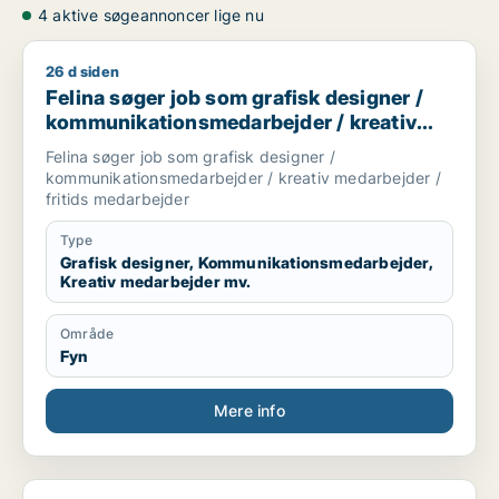
4 aktive søgeannoncer lige nu
26 d siden
Felina søger job som grafisk designer / kommunikationsmedar
Felina søger job som grafisk designer /
kommunikationsmedarbejder / kreativ
medarbejder / fritids medarbejder
Felina søger job som grafisk designer /
kommunikationsmedarbejder / kreativ medarbejder /
fritids medarbejder
Type
Grafisk designer, Kommunikationsmedarbejder,
Kreativ medarbejder mv.
Område
Fyn
Mere info