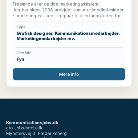
marketingmedarbejder / kreativ
Freelance eller deltids marketingassistent.
medarbejder
Jeg har siden 2006 arbejdet som multimediedesigner
/ marketingassistent. Jeg har bl.a. erfaring inden for
brancher som byggeri, smykker og miljø.
Type
Grafisk designer, Kommunikationsmedarbejder,
Marketingmedarbejder mv.
Område
Fyn
Mere info
Kommunikationsjobs.dk
c/o Jobsearch.dk
Mynstersvej 3, Frederiksberg