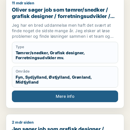
11 mdr siden
Oliver søger job som tømrer/snedker / grafisk designer / forr
Oliver søger job som tømrer/snedker /
grafisk designer / forretningsudvikler /
kreativ medarbejder / driftsleder
Jeg har en bred uddannelse men haft det svært at
finde noget de sidste mange år. Jeg elsker at løse
problemer og finde løsninger sammen i et team og
alene.
Jeg er akademisk men også hands on (ingeniør og
Type
snedker). Jeg har laved forskellige tømre arbejde
Tømrer/snedker, Grafisk designer,
Forretningsudvikler mv.
privat, arbejder forskellige produktions virksomheder,
kan bruge mine hænder, læse og laver tekniske
tegninger. Godt til at skitsere ideer, visualiserer,
Område
kommunikation i 7 sproget. Elsker at hjælpe og lede
Fyn, Sydjylland, Østjylland, Grønland,
mennesker. Innovation eller prototype udvikling fra
Midtjylland
Idee til produktion er interessant hvor man også skal
bruger sine hænder. Nye tekknologier some AI/KI.
Mere info
Internationale virksomheder.
2 mdr siden
Jeg søger job som grafisk designer / marketingmedarbejder 
Jeg søger job som grafisk designer /