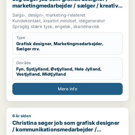
marketingmedarbejder / sælger / kreativ
medarbejder / produktspecialist
Salgs-, design-, marketing-relateret
Kundekontakt, kreativt mindset, idégenerator
Sproglig stærk tysk, engelsk, skandinavisk
Type
Grafisk designer, Marketingmedarbejder,
Sælger mv.
Område
Fyn, Sydjylland, Østjylland, Hele Jylland,
Vestjylland, Midtjylland
Mere info
6 år siden
Christina søger job som grafisk designer / kommunikations
Christina søger job som grafisk designer
/ kommunikationsmedarbejder /