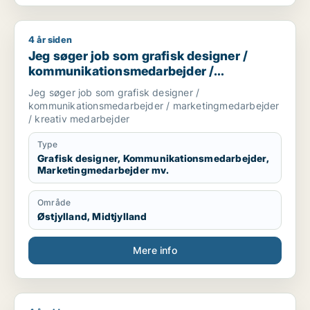
4 år siden
Jeg søger job som grafisk designer / kommunikationsmedar
Jeg søger job som grafisk designer /
kommunikationsmedarbejder /
marketingmedarbejder / kreativ
Jeg søger job som grafisk designer /
medarbejder
kommunikationsmedarbejder / marketingmedarbejder
/ kreativ medarbejder
Type
Grafisk designer, Kommunikationsmedarbejder,
Marketingmedarbejder mv.
Område
Østjylland, Midtjylland
Mere info