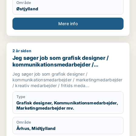
Område
Østjylland
Mere info
2 år siden
Jeg søger job som grafisk designer / kommunikationsmedarb
Jeg søger job som grafisk designer /
kommunikationsmedarbejder /
marketingmedarbejder / kreativ
Jeg søger job som grafisk designer /
medarbejder / fritids medarbejder
kommunikationsmedarbejder / marketingmedarbejder
/ kreativ medarbejder / fritids meda...
Type
Grafisk designer, Kommunikationsmedarbejder,
Marketingmedarbejder mv.
Område
Århus, Midtjylland