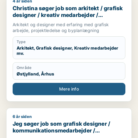
4 år siden
Christina søger job som arkitekt / grafisk designer / kreativ
Christina søger job som arkitekt / grafisk
designer / kreativ medarbejder /
projektleder / teknisk designer
Arkitekt og designer med erfaring med grafisk
arbejde, projektledelse og byplanlægning
Type
Arkitekt, Grafisk designer, Kreativ medarbejder
mv.
Område
Østjylland, Århus
Mere info
6 år siden
Jeg søger job som grafisk designer / kommunikationsmedar
Jeg søger job som grafisk designer /
kommunikationsmedarbejder /
marketingmedarbejder / kreativ