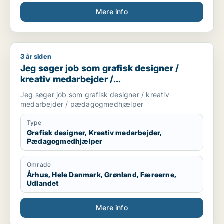
Mere info
3 år siden
Jeg søger job som grafisk designer / kreativ medarbejder
Jeg søger job som grafisk designer /
kreativ medarbejder /
pædagogmedhjælper
Jeg søger job som grafisk designer / kreativ
medarbejder / pædagogmedhjælper
Type
Grafisk designer, Kreativ medarbejder,
Pædagogmedhjælper
Område
Århus, Hele Danmark, Grønland, Færøerne,
Udlandet
Mere info