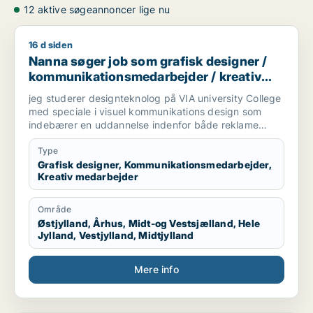
12 aktive søgeannoncer lige nu
16 d siden
Nanna søger job som grafisk designer / kommunikationsmed
Nanna søger job som grafisk designer /
kommunikationsmedarbejder / kreativ
medarbejder
jeg studerer designteknolog på VIA university College
med speciale i visuel kommunikations design som
indebærer en uddannelse indenfor både reklame
branchen og grafisk design. Vi arbejder med
magasiner, kampagner, plakater, styling til billeder,
Type
mode og livsstil, trends og markedsføring. jeg søger
Grafisk designer, Kommunikationsmedarbejder,
Kreativ medarbejder
praktikplads indefor grafisk design, kampagner,
reklamer, SoMe, magasiner, reklame bureau, mode
brands, livsstil brands, stylist og generelt alt der har
Område
med visuel kommunikation at gøre.
Østjylland, Århus, Midt-og Vestsjælland, Hele
Jylland, Vestjylland, Midtjylland
Mere info