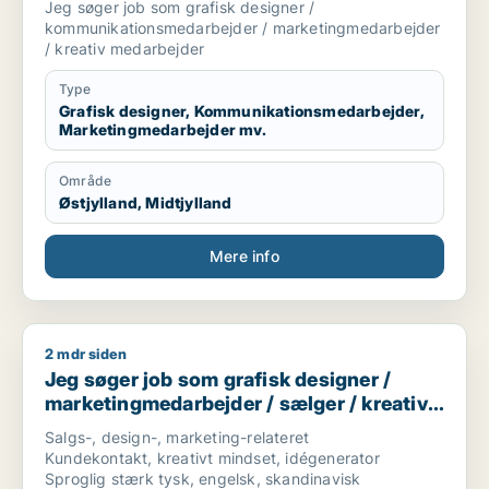
Jeg søger job som grafisk designer /
medarbejder
kommunikationsmedarbejder / marketingmedarbejder
/ kreativ medarbejder
Type
Grafisk designer, Kommunikationsmedarbejder,
Marketingmedarbejder mv.
Område
Østjylland, Midtjylland
Mere info
2 mdr siden
Jeg søger job som grafisk designer / marketingmedarbejder 
Jeg søger job som grafisk designer /
marketingmedarbejder / sælger / kreativ
medarbejder / produktspecialist
Salgs-, design-, marketing-relateret
Kundekontakt, kreativt mindset, idégenerator
Sproglig stærk tysk, engelsk, skandinavisk