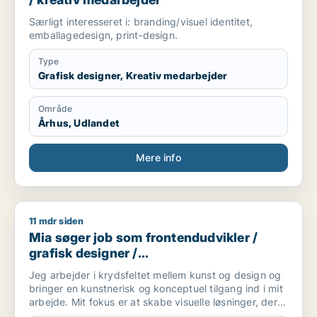
Særligt interesseret i: branding/visuel identitet,
emballagedesign, print-design.
Type
Grafisk designer, Kreativ medarbejder
Område
Århus, Udlandet
Mere info
11 mdr siden
Mia søger job som frontendudvikler / grafisk designer / ko
Mia søger job som frontendudvikler /
grafisk designer /
kommunikationsmedarbejder / kreativ
Jeg arbejder i krydsfeltet mellem kunst og design og
medarbejder
bringer en kunstnerisk og konceptuel tilgang ind i mit
arbejde. Mit fokus er at skabe visuelle løsninger, der
kombinerer æstetik, fortælling og funktion – uanset