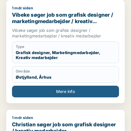
1 mdr siden
Vibeke søger job som grafisk designer / marketingmedarbej
Vibeke søger job som grafisk designer /
marketingmedarbejder / kreativ
medarbejder
Vibeke søger job som grafisk designer /
marketingmedarbejder / kreativ medarbejder
Type
Grafisk designer, Marketingmedarbejder,
Kreativ medarbejder
Område
Østjylland, Århus
Mere info
1 mdr siden
Christian søger job som grafisk designer / kreativ medarbej
Christian søger job som grafisk designer
/ kreativ medarbejder