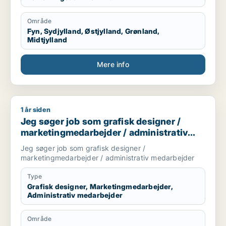
kan bruge mine hænder, læse og laver tekniske
tegninger. Godt til at skitsere ideer, visualiserer,
Område
kommunikation i 7 sproget. Elsker at hjælpe og lede
Fyn, Sydjylland, Østjylland, Grønland,
mennesker. Innovation eller prototype udvikling fra
Midtjylland
Idee til produktion er interessant hvor man også skal
bruger sine hænder. Nye tekknologier some AI/KI.
Mere info
Internationale virksomheder.
1 år siden
Jeg søger job som grafisk designer / marketingmedarbejder 
Jeg søger job som grafisk designer /
marketingmedarbejder / administrativ
medarbejder
Jeg søger job som grafisk designer /
marketingmedarbejder / administrativ medarbejder
Type
Grafisk designer, Marketingmedarbejder,
Administrativ medarbejder
Område