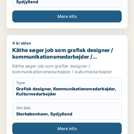
Sydjylland
Mere info
4 år siden
Käthe søger job som grafisk designer / kommunikationsmeda
Käthe søger job som grafisk designer /
kommunikationsmedarbejder /
kulturmedarbejder
Käthe søger job som grafisk designer /
kommunikationsmedarbejder / kulturmedarbejder
Type
Grafisk designer, Kommunikationsmedarbejder,
Kulturmedarbejder
Område
Storkøbenhavn, Sydjylland
Mere info