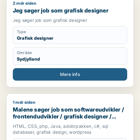
2 mdr siden
Jeg søger job som grafisk designer
Jeg søger job som grafisk designer
Jeg søger job som grafisk designer
Type
Grafisk designer
Område
Sydjylland
Mere info
1 mdr siden
Malene søger job som softwareudvikler / frontendudvikler /
Malene søger job som softwareudvikler /
frontendudvikler / grafisk designer /
marketingmedarbejder / kreativ
HTML, CSS, php, Java, adobrpakken, c#, sql
medarbejder
databaser, grafisk design, wordpress