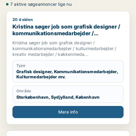
7 aktive søgeannoncer lige nu
20 d siden
Kristina søger job som grafisk designer / kommunikationsm
Kristina søger job som grafisk designer /
kommunikationsmedarbejder /
kulturmedarbejder / kreativ medarbejder /
Kristina søger job som grafisk designer /
køkkenmedarbejder
kommunikationsmedarbejder / kulturmedarbejder /
kreativ medarbejder / køkkenmeda...
Type
Grafisk designer, Kommunikationsmedarbejder,
Kulturmedarbejder mv.
Område
Storkøbenhavn, Sydjylland, København
Mere info