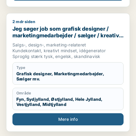
2 mdr siden
Jeg søger job som grafisk designer / marketingmedarbejder 
Jeg søger job som grafisk designer /
marketingmedarbejder / sælger / kreativ
medarbejder / produktspecialist
Salgs-, design-, marketing-relateret
Kundekontakt, kreativt mindset, idégenerator
Sproglig stærk tysk, engelsk, skandinavisk
Type
Grafisk designer, Marketingmedarbejder,
Sælger mv.
Område
Fyn, Sydjylland, Østjylland, Hele Jylland,
Vestjylland, Midtjylland
Mere info