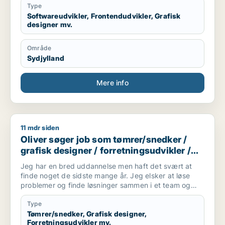
Type
Softwareudvikler, Frontendudvikler, Grafisk
designer mv.
Område
Sydjylland
Mere info
11 mdr siden
Oliver søger job som tømrer/snedker / grafisk designer / forr
Oliver søger job som tømrer/snedker /
grafisk designer / forretningsudvikler /
kreativ medarbejder / driftsleder
Jeg har en bred uddannelse men haft det svært at
finde noget de sidste mange år. Jeg elsker at løse
problemer og finde løsninger sammen i et team og
alene.
Jeg er akademisk men også hands on (ingeniør og
Type
snedker). Jeg har laved forskellige tømre arbejde
Tømrer/snedker, Grafisk designer,
Forretningsudvikler mv.
privat, arbejder forskellige produktions virksomheder,