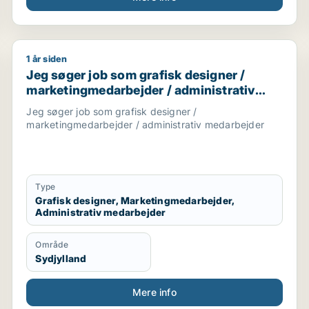
1 år siden
ner / forretningsudvikler / kreativ medarbejder / driftsle
Jeg søger job som grafisk designer / marketingmeda
Jeg søger job som grafisk designer /
marketingmedarbejder / administrativ
medarbejder
Jeg søger job som grafisk designer /
marketingmedarbejder / administrativ medarbejder
Type
Grafisk designer, Marketingmedarbejder,
Administrativ medarbejder
Område
Sydjylland
Mere info