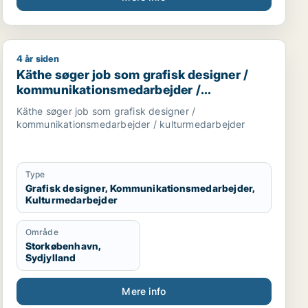
4 år siden
der
rbejder / administrativ medarbejder
Käthe søger job som grafisk designer / kommunikatio
Käthe søger job som grafisk designer /
kommunikationsmedarbejder /
kulturmedarbejder
Käthe søger job som grafisk designer /
kommunikationsmedarbejder / kulturmedarbejder
Type
Grafisk designer, Kommunikationsmedarbejder,
Kulturmedarbejder
Område
Storkøbenhavn,
Sydjylland
Mere info