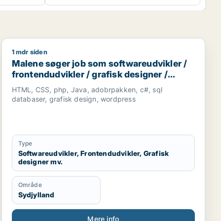
1 mdr siden
bejder / køkkenmedarbejder
Malene søger job som softwareudvikler / frontendudvik
Malene søger job som softwareudvikler /
frontendudvikler / grafisk designer /
marketingmedarbejder / kreativ
HTML, CSS, php, Java, adobrpakken, c#, sql
medarbejder
databaser, grafisk design, wordpress
Type
Softwareudvikler, Frontendudvikler, Grafisk
designer mv.
Område
Sydjylland
Mere info