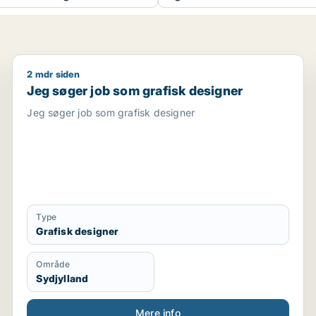
2 mdr siden
ikationsmedarbejder / kulturmedarbejder / kreativ medar
Jeg søger job som grafisk designer
Jeg søger job som grafisk designer
Jeg søger job som grafisk designer
Type
Grafisk designer
Område
Sydjylland
Mere info