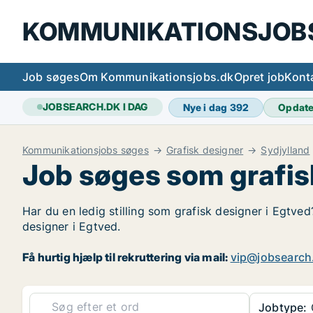
KOMMUNIKATIONSJOB
Job søges
Om Kommunikationsjobs.dk
Opret job
Kont
JOBSEARCH.DK I DAG
Nye i dag
392
Opdat
Kommunikationsjobs søges
Grafisk designer
Sydjylland
Job søges som grafis
Har du en ledig stilling som grafisk designer i Egtved
designer i Egtved.
Få hurtig hjælp til rekruttering via mail:
vip@jobsearch
Jobtype:
G