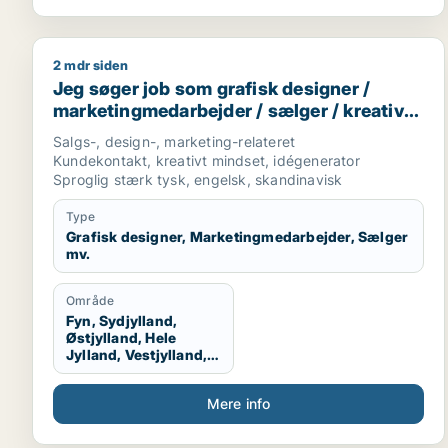
2 mdr siden
Jeg søger job som grafisk designer / marketingmed
Jeg søger job som grafisk designer /
marketingmedarbejder / sælger / kreativ
medarbejder / produktspecialist
Salgs-, design-, marketing-relateret
Kundekontakt, kreativt mindset, idégenerator
Sproglig stærk tysk, engelsk, skandinavisk
Type
Grafisk designer, Marketingmedarbejder, Sælger
mv.
Område
Fyn, Sydjylland,
Østjylland, Hele
Jylland, Vestjylland,
Midtjylland
Mere info