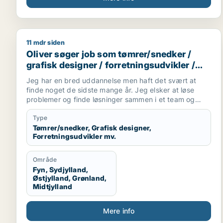
11 mdr siden
Oliver søger job som tømrer/snedker / grafisk desig
Oliver søger job som tømrer/snedker /
grafisk designer / forretningsudvikler /
kreativ medarbejder / driftsleder
Jeg har en bred uddannelse men haft det svært at
finde noget de sidste mange år. Jeg elsker at løse
problemer og finde løsninger sammen i et team og
alene.
Jeg er akademisk men også hands on (ingeniør og
Type
snedker). Jeg har laved forskellige tømre arbejde
Tømrer/snedker, Grafisk designer,
Forretningsudvikler mv.
privat, arbejder forskellige produktions virksomheder,
kan bruge mine hænder, læse og laver tekniske
tegninger. Godt til at skitsere ideer, visualiserer,
Område
kommunikation i 7 sproget. Elsker at hjælpe og lede
Fyn, Sydjylland,
mennesker. Innovation eller prototype udvikling fra
Østjylland, Grønland,
Idee til produktion er interessant hvor man også skal
Midtjylland
bruger sine hænder. Nye tekknologier some AI/KI.
Internationale virksomheder.
Mere info