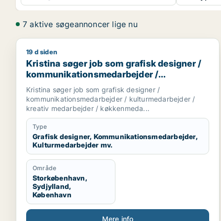
7 aktive søgeannoncer lige nu
19 d siden
Kristina søger job som grafisk designer / kommun
Kristina søger job som grafisk designer /
kommunikationsmedarbejder /
kulturmedarbejder / kreativ medarbejder /
Kristina søger job som grafisk designer /
køkkenmedarbejder
kommunikationsmedarbejder / kulturmedarbejder /
kreativ medarbejder / køkkenmeda...
Type
Grafisk designer, Kommunikationsmedarbejder,
Kulturmedarbejder mv.
Område
Storkøbenhavn,
Sydjylland,
København
Mere info