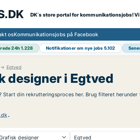
S.DK
DK´s store portal for kommunikationsjobs! V
akt os
Kommunikationsjobs på Facebook
erede 24h
1.228
Notifikationer om nye jobs
5.102
Sene
Egtved
k designer i Egtved
? Start din rekrutteringsproces her. Brug filteret herunder
.dk
.
rafisk designer
Egtved