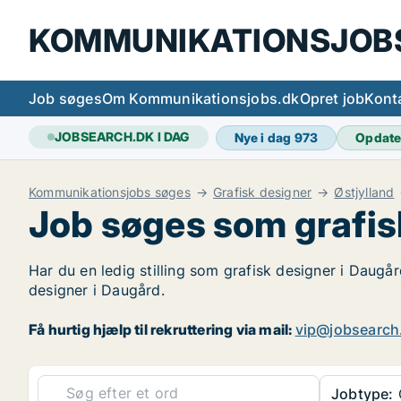
KOMMUNIKATIONSJOB
Job søges
Om Kommunikationsjobs.dk
Opret job
Kont
JOBSEARCH.DK I DAG
Nye i dag
973
Opdate
Kommunikationsjobs søges
Grafisk designer
Østjylland
Job søges som grafis
Har du en ledig stilling som grafisk designer i Daugår
designer i Daugård.
Få hurtig hjælp til rekruttering via mail:
vip@jobsearch
Jobtype:
G