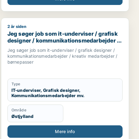
2 år siden
r / forretningsudvikler / kreativ medarbejder / driftslede
Jeg søger job som it-underviser / grafisk designer /
Jeg søger job som it-underviser / grafisk
designer / kommunikationsmedarbejder /
kreativ medarbejder / børnepasser
Jeg søger job som it-underviser / grafisk designer /
kommunikationsmedarbejder / kreativ medarbejder /
børnepasser
Type
IT-underviser, Grafisk designer,
Kommunikationsmedarbejder mv.
Område
Østjylland
Mere info