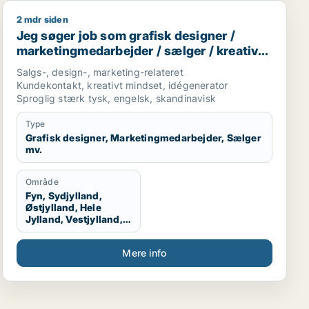
2 mdr siden
nsmedarbejder / marketingmedarbejder / kreativ medarbe
Jeg søger job som grafisk designer / marketingmedarbe
Jeg søger job som grafisk designer /
marketingmedarbejder / sælger / kreativ
medarbejder / produktspecialist
Salgs-, design-, marketing-relateret
Kundekontakt, kreativt mindset, idégenerator
Sproglig stærk tysk, engelsk, skandinavisk
Type
Grafisk designer, Marketingmedarbejder, Sælger
mv.
Område
Fyn, Sydjylland,
Østjylland, Hele
Jylland, Vestjylland,
Midtjylland
Mere info