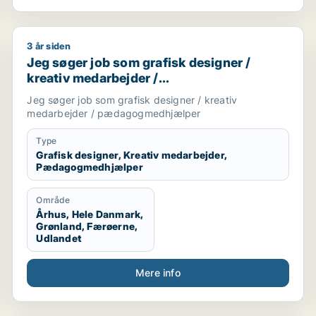
3 år siden
onsmedarbejder / marketingmedarbejder / kreativ medarbe
Jeg søger job som grafisk designer / kreativ meda
Jeg søger job som grafisk designer /
kreativ medarbejder /
pædagogmedhjælper
Jeg søger job som grafisk designer / kreativ
medarbejder / pædagogmedhjælper
Type
Grafisk designer, Kreativ medarbejder,
Pædagogmedhjælper
Område
Århus, Hele Danmark,
Grønland, Færøerne,
Udlandet
Mere info