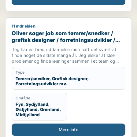
11 mdr siden
igner / kommunikationsmedarbejder / kreativ medarbejder
Oliver søger job som tømrer/snedker / grafisk designe
Oliver søger job som tømrer/snedker /
grafisk designer / forretningsudvikler /
kreativ medarbejder / driftsleder
Jeg har en bred uddannelse men haft det svært at
finde noget de sidste mange år. Jeg elsker at løse
problemer og finde løsninger sammen i et team og
alene.
Jeg er akademisk men også hands on (ingeniør og
Type
snedker). Jeg har laved forskellige tømre arbejde
Tømrer/snedker, Grafisk designer,
Forretningsudvikler mv.
privat, arbejder forskellige produktions virksomheder,
kan bruge mine hænder, læse og laver tekniske
tegninger. Godt til at skitsere ideer, visualiserer,
Område
kommunikation i 7 sproget. Elsker at hjælpe og lede
Fyn, Sydjylland,
mennesker. Innovation eller prototype udvikling fra
Østjylland, Grønland,
Idee til produktion er interessant hvor man også skal
Midtjylland
bruger sine hænder. Nye tekknologier some AI/KI.
Internationale virksomheder.
Mere info