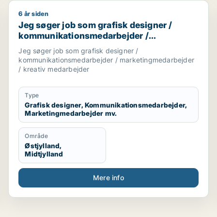
6 år siden
 / kreativ medarbejder / projektleder / teknisk designer
Jeg søger job som grafisk designer / kommunikatio
Jeg søger job som grafisk designer /
kommunikationsmedarbejder /
marketingmedarbejder / kreativ
Jeg søger job som grafisk designer /
medarbejder
kommunikationsmedarbejder / marketingmedarbejder
/ kreativ medarbejder
Type
Grafisk designer, Kommunikationsmedarbejder,
Marketingmedarbejder mv.
Område
Østjylland,
Midtjylland
Mere info