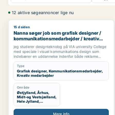
12 aktive søgeannoncer lige nu
15 d siden
Nanna søger job som grafisk designer / kommunik
Nanna søger job som grafisk designer /
kommunikationsmedarbejder / kreativ
medarbejder
jeg studerer designteknolog på VIA university College
med speciale i visuel kommunikations design som
indebærer en uddannelse indenfor både reklame
branchen og grafisk design. Vi arbejder med
magasiner, kampagner, plakater, styling til billeder,
Type
mode og livsstil, trends og markedsføring. jeg søger
Grafisk designer, Kommunikationsmedarbejder,
Kreativ medarbejder
praktikplads indefor grafisk design, kampagner,
reklamer, SoMe, magasiner, reklame bureau, mode
brands, livsstil brands, stylist og generelt alt der har
Område
med visuel kommunikation at gøre.
Østjylland, Århus,
Midt-og Vestsjælland,
Hele Jylland,
Vestjylland,
Midtjylland
Mere info