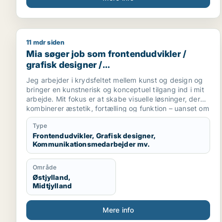
11 mdr siden
Mia søger job som frontendudvikler / grafisk des
Mia søger job som frontendudvikler /
grafisk designer /
kommunikationsmedarbejder / kreativ
Jeg arbejder i krydsfeltet mellem kunst og design og
medarbejder
bringer en kunstnerisk og konceptuel tilgang ind i mit
arbejde. Mit fokus er at skabe visuelle løsninger, der
kombinerer æstetik, fortælling og funktion – uanset om
jeg designer en visuel identitet, udvikler illustrationer,
Type
fotograferer eller formidler gennem grafiske produkter.
Frontendudvikler, Grafisk designer,
Jeg har en bred vifte af kreative og strategiske
Kommunikationsmedarbejder mv.
kompetencer:
Grafisk design & visuel identitet – fra idéudvikling til
færdige materialer.
Område
Illustration & kunstnerisk arbejde – med en personlig
Østjylland,
og stemningsfuld stil.
Midtjylland
Fotografi – både produkt- og stemningsfotos, der
styrker helheden i kommunikationen.
Mere info
Bog- & redaktionelt design – professionelt layout,
typografi og billedbehandling.