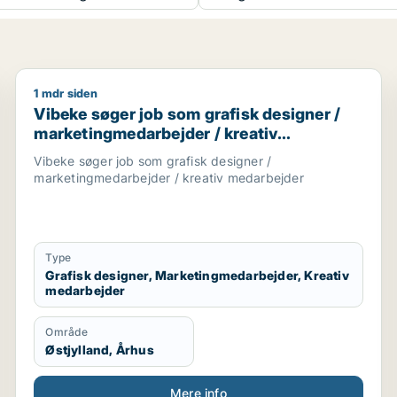
1 mdr siden
ationsmedarbejder / kreativ medarbejder
Vibeke søger job som grafisk designer / marketingm
Vibeke søger job som grafisk designer /
marketingmedarbejder / kreativ
medarbejder
Vibeke søger job som grafisk designer /
marketingmedarbejder / kreativ medarbejder
Type
Grafisk designer, Marketingmedarbejder, Kreativ
medarbejder
Område
Østjylland, Århus
Mere info