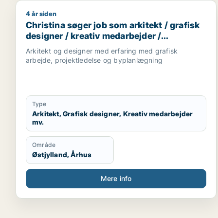
4 år siden
Christina søger job som arkitekt / grafisk designer
Christina søger job som arkitekt / grafisk
designer / kreativ medarbejder /
projektleder / teknisk designer
Arkitekt og designer med erfaring med grafisk
arbejde, projektledelse og byplanlægning
Type
Arkitekt, Grafisk designer, Kreativ medarbejder
mv.
Område
Østjylland, Århus
Mere info