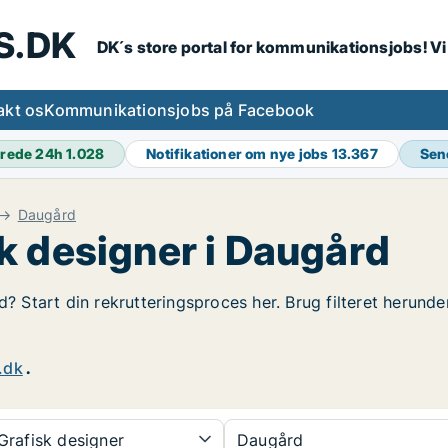
S.DK
DK´s store portal for kommunikationsjobs! V
akt os
Kommunikationsjobs på Facebook
rede 24h
1.028
Notifikationer om nye jobs
13.367
Sen
Daugård
k designer i Daugård
d? Start din rekrutteringsproces her. Brug filteret herund
.dk
.
rafisk designer
Daugård