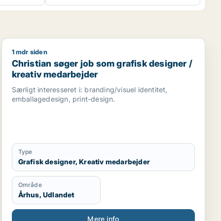
1 mdr siden
edarbejder / kreativ medarbejder
Christian søger job som grafisk designer / kreativ me
Christian søger job som grafisk designer /
kreativ medarbejder
Særligt interesseret i: branding/visuel identitet,
emballagedesign, print-design.
Type
Grafisk designer, Kreativ medarbejder
Område
Århus, Udlandet
Mere info