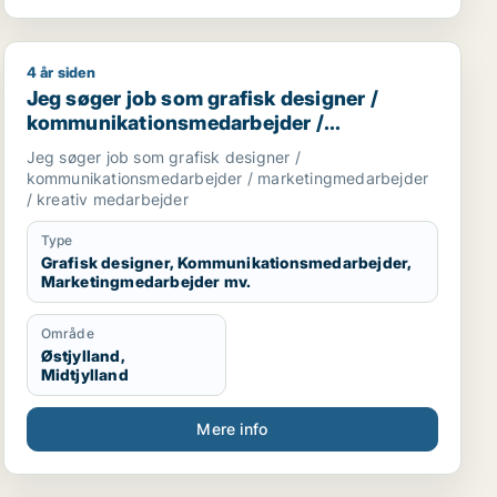
4 år siden
jder / fritids medarbejder
rbejder / pædagogmedhjælper
Jeg søger job som grafisk designer / kommunikations
Jeg søger job som grafisk designer /
kommunikationsmedarbejder /
marketingmedarbejder / kreativ
Jeg søger job som grafisk designer /
medarbejder
kommunikationsmedarbejder / marketingmedarbejder
/ kreativ medarbejder
Type
Grafisk designer, Kommunikationsmedarbejder,
Marketingmedarbejder mv.
Område
Østjylland,
Midtjylland
Mere info