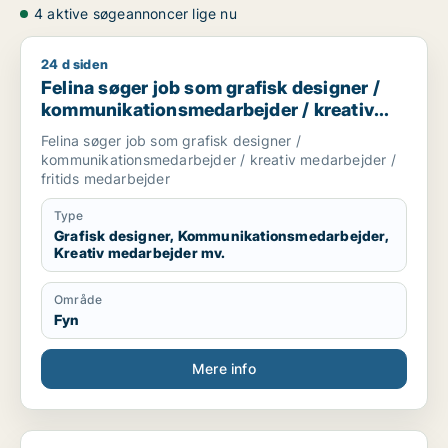
4 aktive søgeannoncer lige nu
24 d siden
Felina søger job som grafisk designer / kommunikationsmedar
Felina søger job som grafisk designer /
kommunikationsmedarbejder / kreativ
medarbejder / fritids medarbejder
Felina søger job som grafisk designer /
kommunikationsmedarbejder / kreativ medarbejder /
fritids medarbejder
Type
Grafisk designer, Kommunikationsmedarbejder,
Kreativ medarbejder mv.
Område
Fyn
Mere info