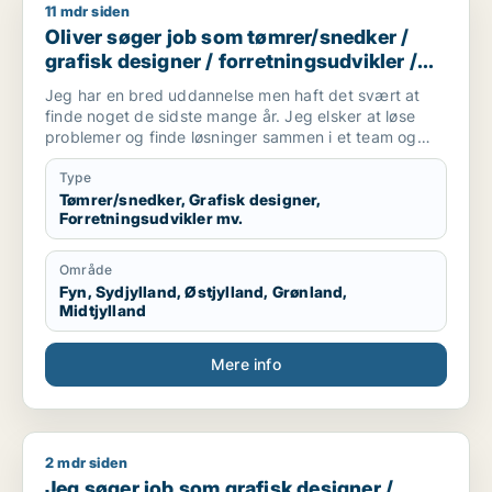
11 mdr siden
Oliver søger job som tømrer/snedker / grafisk designer / forr
Oliver søger job som tømrer/snedker /
grafisk designer / forretningsudvikler /
kreativ medarbejder / driftsleder
Jeg har en bred uddannelse men haft det svært at
finde noget de sidste mange år. Jeg elsker at løse
problemer og finde løsninger sammen i et team og
alene.
Jeg er akademisk men også hands on (ingeniør og
Type
snedker). Jeg har laved forskellige tømre arbejde
Tømrer/snedker, Grafisk designer,
Forretningsudvikler mv.
privat, arbejder forskellige produktions virksomheder,
kan bruge mine hænder, læse og laver tekniske
tegninger. Godt til at skitsere ideer, visualiserer,
Område
kommunikation i 7 sproget. Elsker at hjælpe og lede
Fyn, Sydjylland, Østjylland, Grønland,
mennesker. Innovation eller prototype udvikling fra
Midtjylland
Idee til produktion er interessant hvor man også skal
bruger sine hænder. Nye tekknologier some AI/KI.
Mere info
Internationale virksomheder.
2 mdr siden
Jeg søger job som grafisk designer / marketingmedarbejder 
Jeg søger job som grafisk designer /