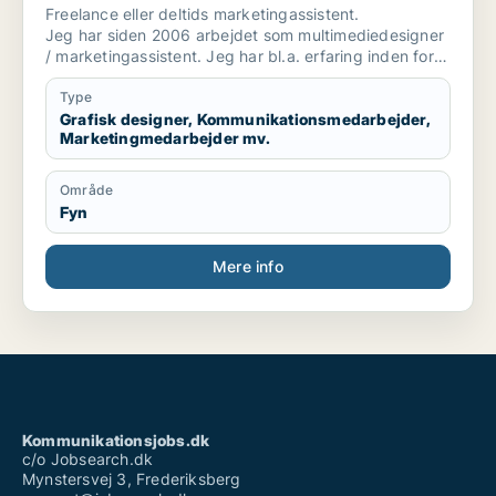
marketingmedarbejder / kreativ
Freelance eller deltids marketingassistent.
medarbejder
Jeg har siden 2006 arbejdet som multimediedesigner
/ marketingassistent. Jeg har bl.a. erfaring inden for
brancher som byggeri, smykker og miljø.
Type
Grafisk designer, Kommunikationsmedarbejder,
Marketingmedarbejder mv.
Område
Fyn
Mere info
Kommunikationsjobs.dk
c/o Jobsearch.dk
Mynstersvej 3, Frederiksberg