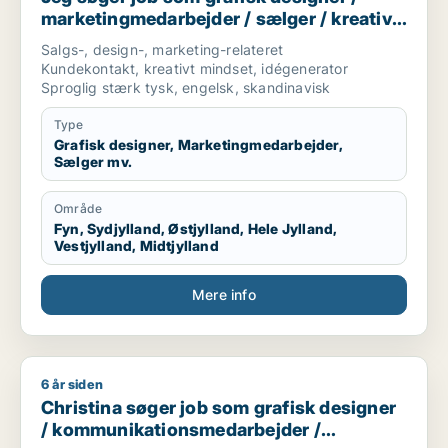
marketingmedarbejder / sælger / kreativ
medarbejder / produktspecialist
Salgs-, design-, marketing-relateret
Kundekontakt, kreativt mindset, idégenerator
Sproglig stærk tysk, engelsk, skandinavisk
Type
Grafisk designer, Marketingmedarbejder,
Sælger mv.
Område
Fyn, Sydjylland, Østjylland, Hele Jylland,
Vestjylland, Midtjylland
Mere info
6 år siden
Christina søger job som grafisk designer / kommunikations
Christina søger job som grafisk designer
/ kommunikationsmedarbejder /