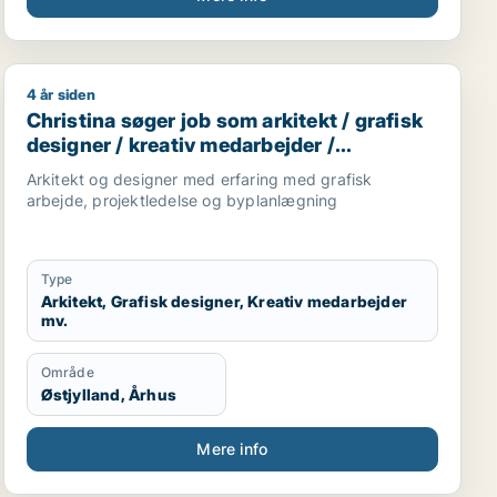
4 år siden
jder / fritids medarbejder
rbejder / pædagogmedhjælper
Christina søger job som arkitekt / grafisk designer / k
Christina søger job som arkitekt / grafisk
designer / kreativ medarbejder /
projektleder / teknisk designer
Arkitekt og designer med erfaring med grafisk
arbejde, projektledelse og byplanlægning
Type
Arkitekt, Grafisk designer, Kreativ medarbejder
mv.
Område
Østjylland, Århus
Mere info