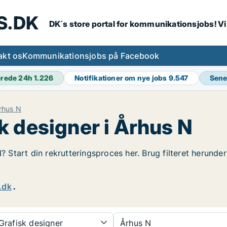
S.DK
DK´s store portal for kommunikationsjobs! V
akt os
Kommunikationsjobs på Facebook
erede 24h
1.226
Notifikationer om nye jobs
9.547
Sene
rhus N
k designer i Århus N
N? Start din rekrutteringsproces her. Brug filteret herunde
.dk
.
rafisk designer
Århus N