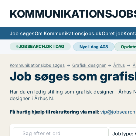
KOMMUNIKATIONSJOB
Job søges
Om Kommunikationsjobs.dk
Opret job
Kont
JOBSEARCH.DK I DAG
Nye i dag
408
Opdat
Kommunikationsjobs søges
Grafisk designer
Århus
Å
Job søges som grafis
Har du en ledig stilling som grafisk designer i Århus 
designer i Århus N.
Få hurtig hjælp til rekruttering via mail:
vip@jobsearch
Jobtype:
G