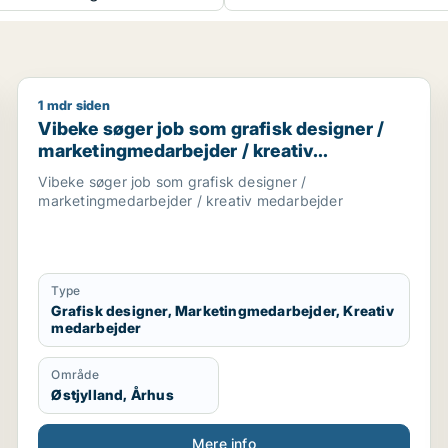
1 mdr siden
ationsmedarbejder / kreativ medarbejder
Vibeke søger job som grafisk designer / marketingm
Vibeke søger job som grafisk designer /
marketingmedarbejder / kreativ
medarbejder
Vibeke søger job som grafisk designer /
marketingmedarbejder / kreativ medarbejder
Type
Grafisk designer, Marketingmedarbejder, Kreativ
medarbejder
Område
Østjylland, Århus
Mere info