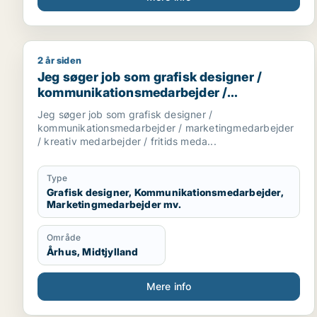
2 år siden
Jeg søger job som grafisk designer / kommunikati
Jeg søger job som grafisk designer /
kommunikationsmedarbejder /
marketingmedarbejder / kreativ
Jeg søger job som grafisk designer /
medarbejder / fritids medarbejder
kommunikationsmedarbejder / marketingmedarbejder
/ kreativ medarbejder / fritids meda...
Type
Grafisk designer, Kommunikationsmedarbejder,
Marketingmedarbejder mv.
Område
Århus, Midtjylland
Mere info