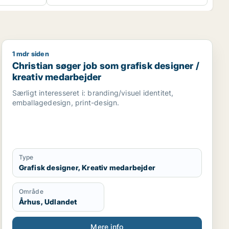
1 mdr siden
edarbejder / kreativ medarbejder
Christian søger job som grafisk designer / kreativ me
Christian søger job som grafisk designer /
kreativ medarbejder
Særligt interesseret i: branding/visuel identitet,
emballagedesign, print-design.
Type
Grafisk designer, Kreativ medarbejder
Område
Århus, Udlandet
Mere info