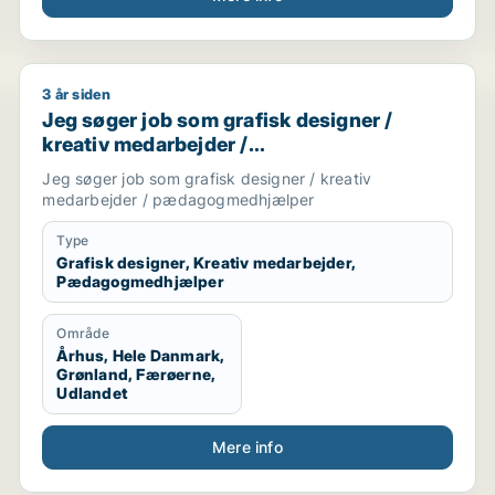
3 år siden
onsmedarbejder / marketingmedarbejder / kreativ medarbe
Jeg søger job som grafisk designer / kreativ meda
Jeg søger job som grafisk designer /
kreativ medarbejder /
pædagogmedhjælper
Jeg søger job som grafisk designer / kreativ
medarbejder / pædagogmedhjælper
Type
Grafisk designer, Kreativ medarbejder,
Pædagogmedhjælper
Område
Århus, Hele Danmark,
Grønland, Færøerne,
Udlandet
Mere info