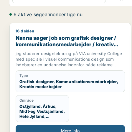
6 aktive søgeannoncer lige nu
16 d siden
Nanna søger job som grafisk designer / kommunik
Nanna søger job som grafisk designer /
kommunikationsmedarbejder / kreativ
medarbejder
jeg studerer designteknolog på VIA university College
med speciale i visuel kommunikations design som
indebærer en uddannelse indenfor både reklame
branchen og grafisk design. Vi arbejder med
magasiner, kampagner, plakater, styling til billeder,
Type
mode og livsstil, trends og markedsføring. jeg søger
Grafisk designer, Kommunikationsmedarbejder,
Kreativ medarbejder
praktikplads indefor grafisk design, kampagner,
reklamer, SoMe, magasiner, reklame bureau, mode
brands, livsstil brands, stylist og generelt alt der har
Område
med visuel kommunikation at gøre.
Østjylland, Århus,
Midt-og Vestsjælland,
Hele Jylland,
Vestjylland,
Midtjylland
Mere info