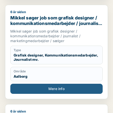
6 år siden
Mikkel søger job som grafisk designer / kommunikationsmeda
Mikkel søger job som grafisk designer /
kommunikationsmedarbejder / journalist
/ marketingmedarbejder / sælger
Mikkel søger job som grafisk designer /
kommunikationsmedarbejder / journalist /
marketingmedarbejder / sælger
Type
Grafisk designer, Kommunikationsmedarbejder,
Journalist mv.
Område
Aalborg
Mere info
6 år siden
Lasse søger job som tømrer/snedker / sælger / fritids medar