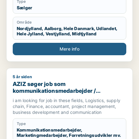
Type
Sælger
Område
Nordjylland, Aalborg, Hele Danmark, Udlandet,
Hele Jylland, Vestjylland, Midtjylland
Mere info
5 år siden
AZIZ søger job som kommunikationsmedarbejder / marketingm
AZIZ søger job som
kommunikationsmedarbejder /
marketingmedarbejder /
i am looking for job in these fields, Logistics, supply
forretningsudvikler /
chain, Finance, accountant, project management,
regnskabsmedarbejder / revisor
business development and communication
Type
Kommunikationsmedarbejder,
Marketingmedarbejder, Forretningsudvikler mv.