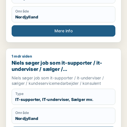
Område
Nordjylland
Mere info
1 mdr siden
Niels søger job som it-supporter / it-underviser / sælger / 
Niels søger job som it-supporter / it-
underviser / sælger /
kundeservicemedarbejder / konsulent
Niels søger job som it-supporter / it-underviser /
sælger / kundeservicemedarbejder / konsulent
Type
IT-supporter, IT-underviser, Sælger mv.
Område
Nordjylland