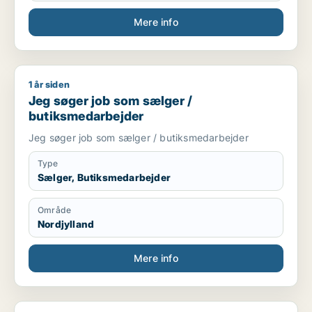
Mere info
1 år siden
Jeg søger job som sælger / butiksmedarbejder
Jeg søger job som sælger /
butiksmedarbejder
Jeg søger job som sælger / butiksmedarbejder
Type
Sælger, Butiksmedarbejder
Område
Nordjylland
Mere info