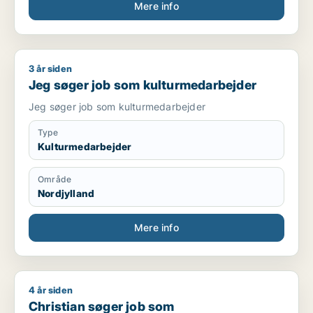
Mere info
3 år siden
Jeg søger job som kulturmedarbejder
Jeg søger job som kulturmedarbejder
Jeg søger job som kulturmedarbejder
Type
Kulturmedarbejder
Område
Nordjylland
Mere info
4 år siden
Christian søger job som marketingmedarbejder / sælger / for
Christian søger job som