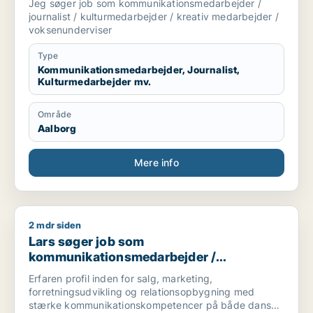
Jeg søger job som kommunikationsmedarbejder /
/ voksenunderviser
journalist / kulturmedarbejder / kreativ medarbejder /
voksenunderviser
Type
Kommunikationsmedarbejder, Journalist,
Kulturmedarbejder mv.
Område
Aalborg
Mere info
2 mdr siden
Lars søger job som kommunikationsmedarbejder / forretnings
Lars søger job som
kommunikationsmedarbejder /
forretningsudvikler / konsulent
Erfaren profil inden for salg, marketing,
forretningsudvikling og relationsopbygning med
stærke kommunikationskompetencer på både dansk