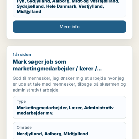
Fyn, Sydjylland, Aalborg, Midt-og Vestsjælland,
Sydsjælland, Hele Danmark, Vestjylland,
Midtjylland
Mere info
1 år siden
Mark søger job som marketingmedarbejder / lærer / administ
Mark søger job som
marketingmedarbejder / lærer /
administrativ medarbejder /
God til mennesker, jeg ønsker mig et arbejde hvor jeg
kontorassistent / hr-medarbejder
er ude at tale med mennesker, tilbage på skærmen og
administrativt arbejde.
Type
Marketingmedarbejder, Lærer, Administrativ
medarbejder mv.
Område
Nordjylland, Aalborg, Midtjylland