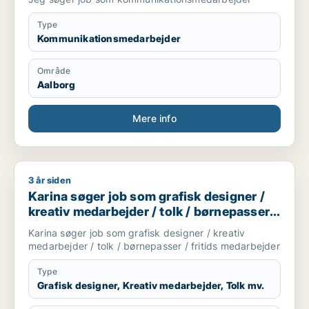
Type
Kommunikationsmedarbejder
Område
Aalborg
Mere info
3 år siden
Karina søger job som grafisk designer / kreativ medarbejder 
Karina søger job som grafisk designer /
kreativ medarbejder / tolk / børnepasser /
fritids medarbejder
Karina søger job som grafisk designer / kreativ
medarbejder / tolk / børnepasser / fritids medarbejder
Type
Grafisk designer, Kreativ medarbejder, Tolk mv.