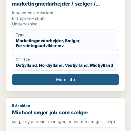
marketingmedarbejder / sælger /
forretningsudvikler / kreativ medarbejder
Innovationskonsulent
/ lærer
Entreprenørskab
Undervisning
Tekstskrivning
Type
Marketingmedarbejder, Sælger,
Forretningsudvikler mv.
Område
Østjylland, Nordjylland, Vestjylland, Midtjylland
Mere info
5 år siden
Michael søger job som sælger
Michael søger job som sælger
salg, key account manager, account manager, sælger