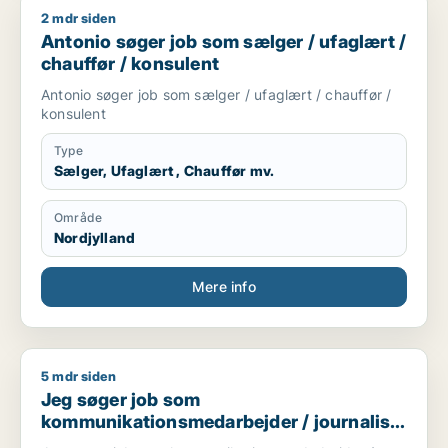
2 mdr siden
Antonio søger job som sælger / ufaglært / chauffør / konsule
Antonio søger job som sælger / ufaglært /
chauffør / konsulent
Antonio søger job som sælger / ufaglært / chauffør /
konsulent
Type
Sælger, Ufaglært , Chauffør mv.
Område
Nordjylland
Mere info
5 mdr siden
Jeg søger job som kommunikationsmedarbejder / journalist /
Jeg søger job som
kommunikationsmedarbejder / journalist
/ kulturmedarbejder / kreativ medarbejder