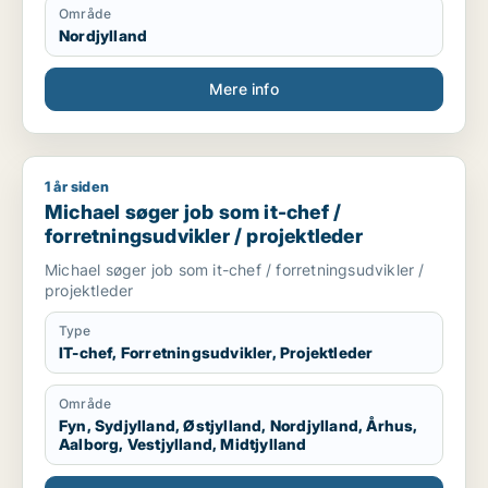
Område
Nordjylland
Mere info
1 år siden
Michael søger job som it-chef / forretningsudvikler / projekt
Michael søger job som it-chef /
forretningsudvikler / projektleder
Michael søger job som it-chef / forretningsudvikler /
projektleder
Type
IT-chef, Forretningsudvikler, Projektleder
Område
Fyn, Sydjylland, Østjylland, Nordjylland, Århus,
Aalborg, Vestjylland, Midtjylland