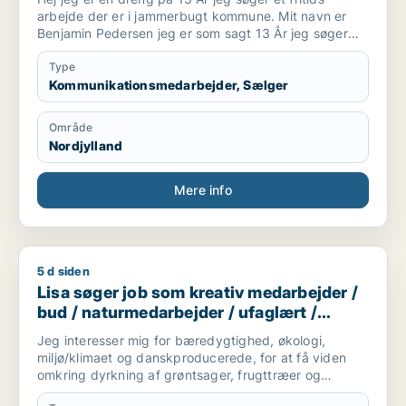
arbejde der er i jammerbugt kommune. Mit navn er
Benjamin Pedersen jeg er som sagt 13 År jeg søger
lige hvad der er, i salg og kommunikation det er lidt
om mig.
Type
Kommunikationsmedarbejder, Sælger
Område
Nordjylland
Mere info
5 d siden
Lisa søger job som kreativ medarbejder / bud / naturmedarbe
Lisa søger job som kreativ medarbejder /
bud / naturmedarbejder / ufaglært /
gartner
Jeg interesser mig for bæredygtighed, økologi,
miljø/klimaet og danskproducerede, for at få viden
omkring dyrkning af grøntsager, frugttræer og
frilandsgartneri og parat til at flytte for en mulig