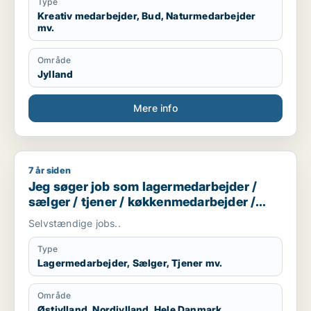
praktikplads.
Type
Jeg er mødestabil, pligtopfyldende, fleksibel og
Kreativ medarbejder, Bud, Naturmedarbejder
mv.
hjælpsom. Jeg er ikke bange for at give en hånd
ekstra.
Område
Jylland
Mere info
7 år siden
Jeg søger job som lagermedarbejder / sælger / tjener / kø
Jeg søger job som lagermedarbejder /
sælger / tjener / køkkenmedarbejder /
butiksmedarbejder
Selvstændige jobs..
Type
Lagermedarbejder, Sælger, Tjener mv.
Område
Østjylland, Nordjylland, Hele Danmark