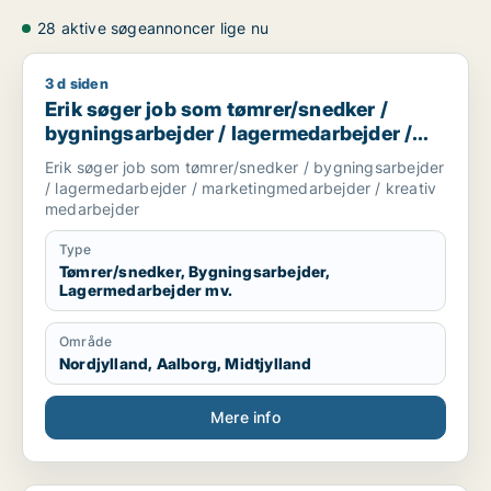
28 aktive søgeannoncer lige nu
3 d siden
Erik søger job som tømrer/snedker / bygningsarbejder / la
Erik søger job som tømrer/snedker /
bygningsarbejder / lagermedarbejder /
marketingmedarbejder / kreativ
Erik søger job som tømrer/snedker / bygningsarbejder
medarbejder
/ lagermedarbejder / marketingmedarbejder / kreativ
medarbejder
Type
Tømrer/snedker, Bygningsarbejder,
Lagermedarbejder mv.
Område
Nordjylland, Aalborg, Midtjylland
Mere info