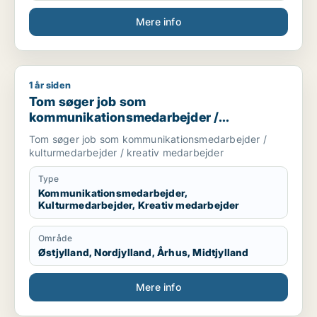
Mere info
1 år siden
Tom søger job som kommunikationsmedarbejder / kulturmeda
Tom søger job som
kommunikationsmedarbejder /
kulturmedarbejder / kreativ medarbejder
Tom søger job som kommunikationsmedarbejder /
kulturmedarbejder / kreativ medarbejder
Type
Kommunikationsmedarbejder,
Kulturmedarbejder, Kreativ medarbejder
Område
Østjylland, Nordjylland, Århus, Midtjylland
Mere info