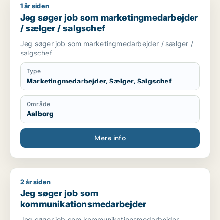
1 år siden
Jeg søger job som marketingmedarbejder / sælger / salgsch
Jeg søger job som marketingmedarbejder
/ sælger / salgschef
Jeg søger job som marketingmedarbejder / sælger /
salgschef
Type
Marketingmedarbejder, Sælger, Salgschef
Område
Aalborg
Mere info
2 år siden
Jeg søger job som kommunikationsmedarbejder
Jeg søger job som
kommunikationsmedarbejder
Jeg søger job som kommunikationsmedarbejder