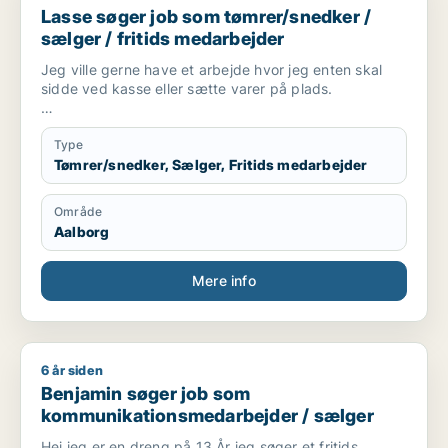
Lasse søger job som tømrer/snedker /
sælger / fritids medarbejder
Jeg ville gerne have et arbejde hvor jeg enten skal
sidde ved kasse eller sætte varer på plads.
Jeg er 17 år i gang med at tage en tømrer
uddannelse, spiller fodbold 2 gange om ugen.
Type
Tømrer/snedker, Sælger, Fritids medarbejder
Område
Aalborg
Mere info
6 år siden
Benjamin søger job som kommunikationsmedarbejder / sælg
Benjamin søger job som
kommunikationsmedarbejder / sælger
Hej jeg er en dreng på 13 År jeg søger et fritids