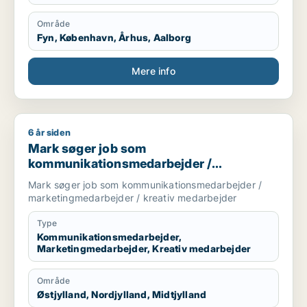
Område
Fyn, København, Århus, Aalborg
Mere info
6 år siden
Mark søger job som kommunikationsmedarbejder / marketin
Mark søger job som
kommunikationsmedarbejder /
marketingmedarbejder / kreativ
Mark søger job som kommunikationsmedarbejder /
medarbejder
marketingmedarbejder / kreativ medarbejder
Type
Kommunikationsmedarbejder,
Marketingmedarbejder, Kreativ medarbejder
Område
Østjylland, Nordjylland, Midtjylland