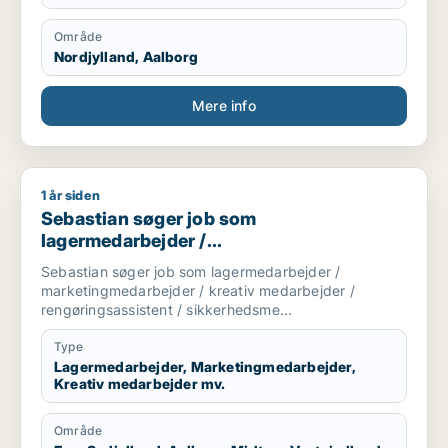
Område
Nordjylland, Aalborg
Mere info
1 år siden
Sebastian søger job som lagermedarbejder / marketingmedar
Sebastian søger job som
lagermedarbejder /
marketingmedarbejder / kreativ
Sebastian søger job som lagermedarbejder /
medarbejder / rengøringsassistent /
marketingmedarbejder / kreativ medarbejder /
sikkerhedsmedarbejder
rengøringsassistent / sikkerhedsme...
Type
Lagermedarbejder, Marketingmedarbejder,
Kreativ medarbejder mv.
Område