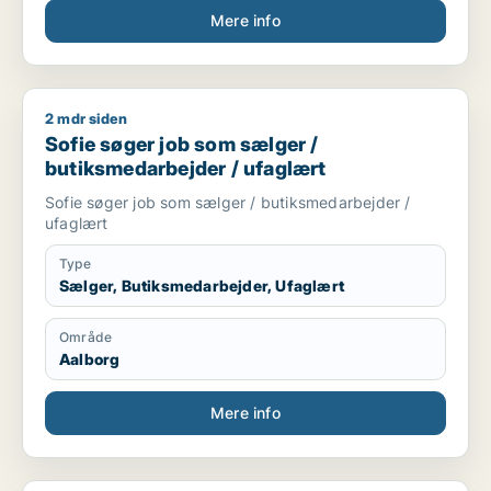
Mere info
2 mdr siden
Sofie søger job som sælger / butiksmedarbejder / ufaglært
Sofie søger job som sælger /
butiksmedarbejder / ufaglært
Sofie søger job som sælger / butiksmedarbejder /
ufaglært
Type
Sælger, Butiksmedarbejder, Ufaglært
Område
Aalborg
Mere info