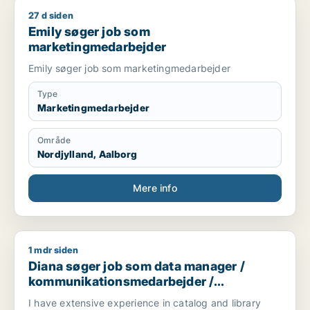
27 d siden
Emily søger job som marketingmedarbejder
Emily søger job som
marketingmedarbejder
Emily søger job som marketingmedarbejder
Type
Marketingmedarbejder
Område
Nordjylland, Aalborg
Mere info
1 mdr siden
Diana søger job som data manager / kommunikationsmedarbej
Diana søger job som data manager /
kommunikationsmedarbejder /
kulturmedarbejder / kreativ medarbejder /
I have extensive experience in catalog and library