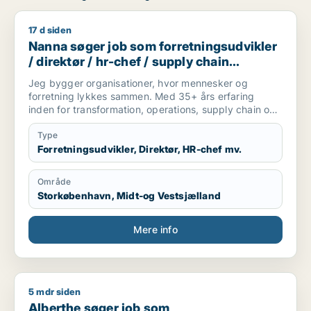
17 d siden
Nanna søger job som forretningsudvikler / direktør / hr-ch
Nanna søger job som forretningsudvikler
/ direktør / hr-chef / supply chain
management / kundeservicemedarbejder
Jeg bygger organisationer, hvor mennesker og
forretning lykkes sammen. Med 35+ års erfaring
inden for transformation, operations, supply chain og
ledelse har jeg skabt dokumenterede resultater
gennem turnarounds, digitalisering,
Type
organisationsudvikling og udvikling af high-
Forretningsudvikler, Direktør, HR-chef mv.
performing teams. Min styrke er at se helheden,
forbinde mennesker, strategi, processer og teknologi
Område
og omsætte kompleksitet til enkle løsninger, der
Storkøbenhavn, Midt-og Vestsjælland
skaber varige resultater. Jeg søger en strategisk
lederrolle, hvor jeg kan være med til at udvikle
fremtidens organisationer gennem stærk eksekvering,
Mere info
innovation og ledelse med mennesket i centrum.
5 mdr siden
Alberthe søger job som forretningsudvikler / voksenundervis
Alberthe søger job som