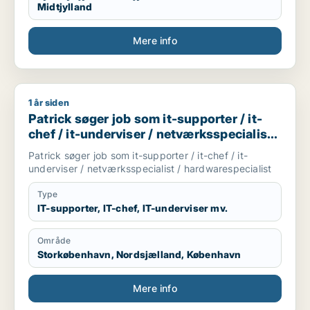
mennesker. Innovation eller prototype udvikling fra
Midtjylland
Idee til produktion er interessant hvor man også skal
bruger sine hænder. Nye tekknologier some AI/KI.
Mere info
Internationale virksomheder.
1 år siden
Patrick søger job som it-supporter / it-chef / it-underviser /
Patrick søger job som it-supporter / it-
chef / it-underviser / netværksspecialist /
hardwarespecialist
Patrick søger job som it-supporter / it-chef / it-
underviser / netværksspecialist / hardwarespecialist
Type
IT-supporter, IT-chef, IT-underviser mv.
Område
Storkøbenhavn, Nordsjælland, København
Mere info