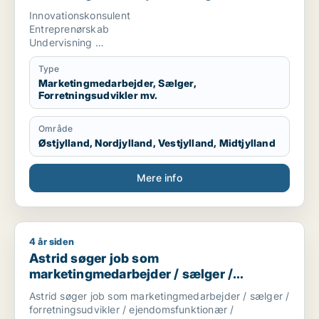
forretningsudvikler / kreativ medarbejder
Innovationskonsulent
/ lærer
Entreprenørskab
Undervisning
Tekstskrivning
Type
Marketingmedarbejder, Sælger,
Forretningsudvikler mv.
Område
Østjylland, Nordjylland, Vestjylland, Midtjylland
Mere info
4 år siden
Astrid søger job som marketingmedarbejder / sælger / forret
Astrid søger job som
marketingmedarbejder / sælger /
forretningsudvikler /
Astrid søger job som marketingmedarbejder / sælger /
ejendomsfunktionær / kontorassistent
forretningsudvikler / ejendomsfunktionær /