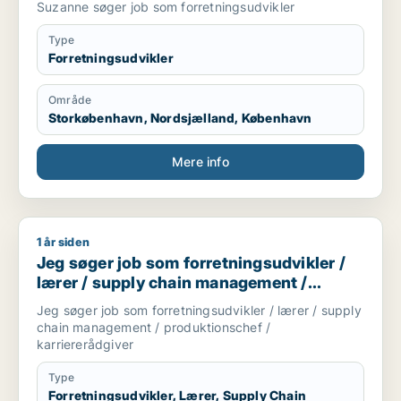
Suzanne søger job som forretningsudvikler
Type
Forretningsudvikler
Område
Storkøbenhavn, Nordsjælland, København
Mere info
1 år siden
Jeg søger job som forretningsudvikler / lærer / supply chai
Jeg søger job som forretningsudvikler /
lærer / supply chain management /
produktionschef / karriererådgiver
Jeg søger job som forretningsudvikler / lærer / supply
chain management / produktionschef /
karriererådgiver
Type
Forretningsudvikler, Lærer, Supply Chain