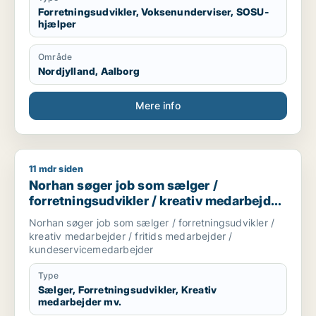
Forretningsudvikler, Voksenunderviser, SOSU-
hjælper
Område
Nordjylland, Aalborg
Mere info
11 mdr siden
Norhan søger job som sælger / forretningsudvikler / kreati
Norhan søger job som sælger /
forretningsudvikler / kreativ medarbejder
/ fritids medarbejder /
Norhan søger job som sælger / forretningsudvikler /
kundeservicemedarbejder
kreativ medarbejder / fritids medarbejder /
kundeservicemedarbejder
Type
Sælger, Forretningsudvikler, Kreativ
medarbejder mv.