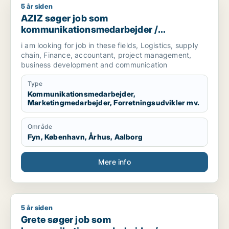
5 år siden
AZIZ søger job som kommunikationsmedarbejder / marketingm
AZIZ søger job som
kommunikationsmedarbejder /
marketingmedarbejder /
i am looking for job in these fields, Logistics, supply
forretningsudvikler /
chain, Finance, accountant, project management,
regnskabsmedarbejder / revisor
business development and communication
Type
Kommunikationsmedarbejder,
Marketingmedarbejder, Forretningsudvikler mv.
Område
Fyn, København, Århus, Aalborg
Mere info
5 år siden
Grete søger job som kommunikationsmedarbejder / marketing
Grete søger job som