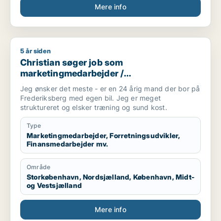
Mere info
5 år siden
Christian søger job som marketingmedarbejder / forretningsu
Christian søger job som
marketingmedarbejder /
forretningsudvikler / finansmedarbejder /
Jeg ønsker det meste - er en 24 årig mand der bor på
tjener
Frederiksberg med egen bil. Jeg er meget
struktureret og elsker træning og sund kost.
Type
Marketingmedarbejder, Forretningsudvikler,
Finansmedarbejder mv.
Område
Storkøbenhavn, Nordsjælland, København, Midt-
og Vestsjælland
Mere info