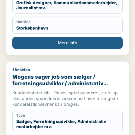
med grafik og fotos til print og digitale medier. Jeg er
Grafisk designer, Kommunikationsmedarbejder,
Journalist mv.
certificeret som digital koordinator med fokus på
Google Analytics, SoMe og SEO.
Område
Storkøbenhavn
Mere info
1 år siden
Mogens søger job som sælger / forretningsudvikler / adminis
Mogens søger job som sælger /
forretningsudvikler / administrativ
medarbejder / receptionist / bud
Kunderelateret job - finans, sportsrelateret, start-up
eller anden spændende virksomhed hvor mine gode
kunderelationsevner kan bruges.
Type
Sælger, Forretningsudvikler, Administrativ
medarbejder mv.