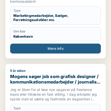
kontorassistent
Type
Marketingmedarbejder, Sælger,
Forretningsudvikler mv.
Område
København
Mere info
5 år siden
Mogens søger job som grafisk designer / kommunikationsmeda
Mogens søger job som grafisk designer /
kommunikationsmedarbejder / journalist
/ marketingmedarbejder /
Jeg er åben for at løse nye opgaver på freelance
forretningsudvikler
basis eller tiltræde en fast stilling. I dag arbejder jeg
typisk med at sætte og fastholde en dagsorden i
mediebilledet og involvere det politiske system (PA).
Jeg leverer presse kits, skriver taler og leverer artikler
Type