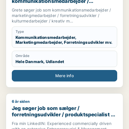
kommunikationsmedarbejder /
marketingmedarbejder /
Grete søger job som kommunikationsmedarbejder /
forretningsudvikler / kulturmedarbejder /
marketingmedarbejder / forretningsudvikler /
kreativ medarbejder
kulturmedarbejder / kreativ m...
Type
Kommunikationsmedarbejder,
Marketingmedarbejder, Forretningsudvikler mv.
Område
Hele Danmark, Udlandet
Mere info
6 år siden
Jeg søger job som sælger / forretningsudvikler / produktspeci
Jeg søger job som sælger /
forretningsudvikler / produktspecialist /
direktør / projektleder
Fra min LinkedIN: Experienced commercially driven
with an extensive Entrepreneurial & Management