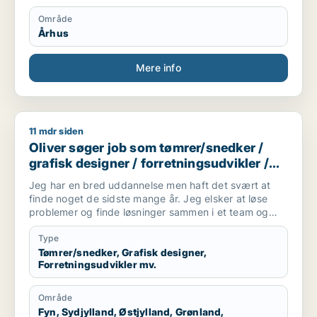
Område
Århus
Mere info
11 mdr siden
Oliver søger job som tømrer/snedker / grafisk designer / forr
Oliver søger job som tømrer/snedker /
grafisk designer / forretningsudvikler /
kreativ medarbejder / driftsleder
Jeg har en bred uddannelse men haft det svært at
finde noget de sidste mange år. Jeg elsker at løse
problemer og finde løsninger sammen i et team og
alene.
Jeg er akademisk men også hands on (ingeniør og
Type
snedker). Jeg har laved forskellige tømre arbejde
Tømrer/snedker, Grafisk designer,
Forretningsudvikler mv.
privat, arbejder forskellige produktions virksomheder,
kan bruge mine hænder, læse og laver tekniske
tegninger. Godt til at skitsere ideer, visualiserer,
Område
kommunikation i 7 sproget. Elsker at hjælpe og lede
Fyn, Sydjylland, Østjylland, Grønland,