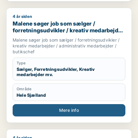
4 år siden
Malene søger job som sælger / forretningsudvikler / kreativ
Malene søger job som sælger /
forretningsudvikler / kreativ medarbejder
/ administrativ medarbejder / butikschef
Malene søger job som sælger / forretningsudvikler /
kreativ medarbejder / administrativ medarbejder /
butikschef
Type
Sælger, Forretningsudvikler, Kreativ
medarbejder mv.
Område
Hele Sjælland
Mere info
4 år siden