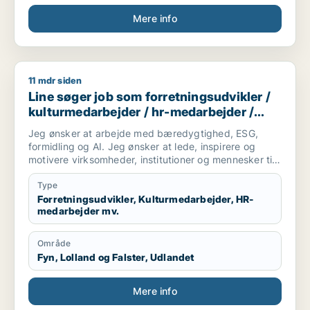
Mere info
11 mdr siden
Line søger job som forretningsudvikler / kulturmedarbejder 
Line søger job som forretningsudvikler /
kulturmedarbejder / hr-medarbejder /
konsulent
Jeg ønsker at arbejde med bæredygtighed, ESG,
formidling og AI. Jeg ønsker at lede, inspirere og
motivere virksomheder, institutioner og mennesker til
optimere deres forretningsmodel og livssyn for
fremtidig succes for profit, people & planet. Lad os
Type
skabe vores bæredygtige og succesrige virkelighed.
Forretningsudvikler, Kulturmedarbejder, HR-
medarbejder mv.
Område
Fyn, Lolland og Falster, Udlandet
Mere info