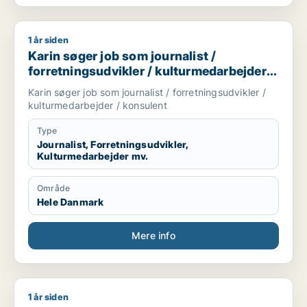
1 år siden
Karin søger job som journalist / forretningsudvikler / kultur
Karin søger job som journalist /
forretningsudvikler / kulturmedarbejder /
konsulent
Karin søger job som journalist / forretningsudvikler /
kulturmedarbejder / konsulent
Type
Journalist, Forretningsudvikler,
Kulturmedarbejder mv.
Område
Hele Danmark
Mere info
1 år siden
Jeg søger job som forretningsudvikler / kulturmedarbejder / 