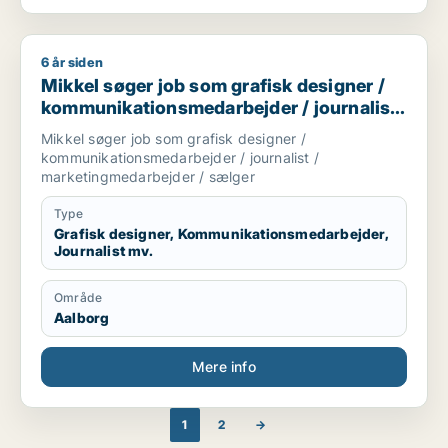
6 år siden
Mikkel søger job som grafisk designer / kommunikationsmeda
Mikkel søger job som grafisk designer /
kommunikationsmedarbejder / journalist
/ marketingmedarbejder / sælger
Mikkel søger job som grafisk designer /
kommunikationsmedarbejder / journalist /
marketingmedarbejder / sælger
Type
Grafisk designer, Kommunikationsmedarbejder,
Journalist mv.
Område
Aalborg
Mere info
1
2
→