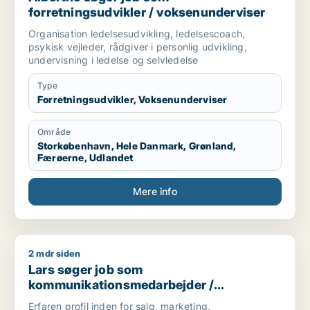
forretningsudvikler / voksenunderviser
Organisation ledelsesudvikling, ledelsescoach,
psykisk vejleder, rådgiver i personlig udvikling,
undervisning i ledelse og selvledelse
Type
Forretningsudvikler, Voksenunderviser
Område
Storkøbenhavn, Hele Danmark, Grønland,
Færøerne, Udlandet
Mere info
2 mdr siden
Lars søger job som kommunikationsmedarbejder / forretnings
Lars søger job som
kommunikationsmedarbejder /
forretningsudvikler / konsulent
Erfaren profil inden for salg, marketing,