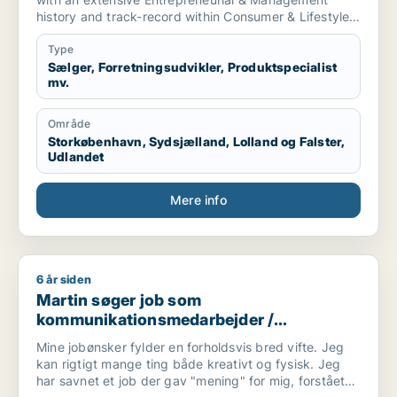
history and track-record within Consumer & Lifestyle
Electronics. Strong overall worldwide network in the
industry from both manufacturing and sales partners.
Type
Professional skilled in Product Development,
Sælger, Forretningsudvikler, Produktspecialist
mv.
Sourcing, Manufacturing in Asia, Category
Management, Brand Management, Marketing
Management, E-commerce, International Business,
Område
and Go-to-market Strategy. Just bring it on!...
Storkøbenhavn, Sydsjælland, Lolland og Falster,
Udlandet
Mere info
6 år siden
Martin søger job som kommunikationsmedarbejder / marketin
Martin søger job som
kommunikationsmedarbejder /
marketingmedarbejder /
Mine jobønsker fylder en forholdsvis bred vifte. Jeg
forretningsudvikler / kreativ medarbejder
kan rigtigt mange ting både kreativt og fysisk. Jeg
har savnet et job der gav "mening" for mig, forstået