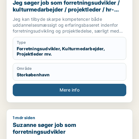
Jeg søger job som forretningsudvikler /
kulturmedarbejder / projektleder / hr-
medarbejder / karriererådgiver
Jeg kan tilbyde skarpe kompetencer både
uddannelsesmæssigt og erfaringsbaseret indenfor
forretningsudvikling og projektledelse, særligt med
internationalt perspektiv. Jeg søger professionelle
udfordringer i et dynamisk og alsidigt miljø med
Type
fremtidsperspektiv i samarbejde med dygtige og
Forretningsudvikler, Kulturmedarbejder,
Projektleder mv.
engagerede kolleger. Her er nogle buzzwords af min
tilgang til opgaveløsninger og samarbejde:
People-Centric
Område
Trust-Based
Storkøbenhavn
Cross-Cultural
Strategic Facilitation
Empathetic Leadership
Mere info
Transformation-Oriented
Collaborative Engagement
1 mdr siden
Suzanne søger job som forretningsudvikler
Suzanne søger job som
forretningsudvikler