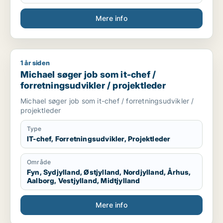
Mere info
1 år siden
Michael søger job som it-chef / forretningsudvikler / projekt
Michael søger job som it-chef /
forretningsudvikler / projektleder
Michael søger job som it-chef / forretningsudvikler /
projektleder
Type
IT-chef, Forretningsudvikler, Projektleder
Område
Fyn, Sydjylland, Østjylland, Nordjylland, Århus,
Aalborg, Vestjylland, Midtjylland
Mere info