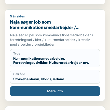
5 år siden
Naja søger job som kommunikationsmedarbejder / forretnings
Naja søger job som
kommunikationsmedarbejder /
forretningsudvikler / kulturmedarbejder /
Naja søger job som kommunikationsmedarbejder /
kreativ medarbejder / projektleder
forretningsudvikler / kulturmedarbejder / kreativ
medarbejder / projektleder
Type
Kommunikationsmedarbejder,
Forretningsudvikler, Kulturmedarbejder mv.
Område
Storkøbenhavn, Nordsjælland
Mere info