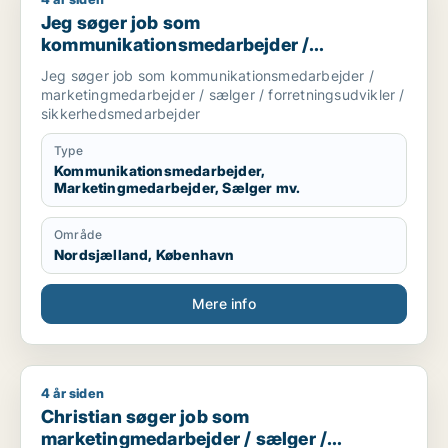
Jeg søger job som kommunikationsmedarbejder / marketingm
Jeg søger job som
kommunikationsmedarbejder /
marketingmedarbejder / sælger /
Jeg søger job som kommunikationsmedarbejder /
forretningsudvikler /
marketingmedarbejder / sælger / forretningsudvikler /
sikkerhedsmedarbejder
sikkerhedsmedarbejder
Type
Kommunikationsmedarbejder,
Marketingmedarbejder, Sælger mv.
Område
Nordsjælland, København
Mere info
4 år siden
Christian søger job som marketingmedarbejder / sælger / for
Christian søger job som
marketingmedarbejder / sælger /