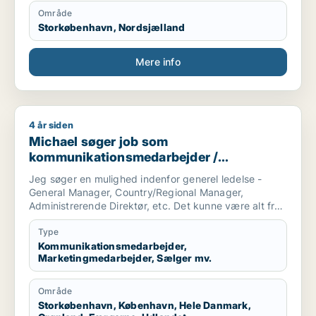
Område
Storkøbenhavn, Nordsjælland
Mere info
4 år siden
Michael søger job som kommunikationsmedarbejder / marketi
Michael søger job som
kommunikationsmedarbejder /
marketingmedarbejder / sælger /
Jeg søger en mulighed indenfor generel ledelse -
forretningsudvikler / kulturmedarbejder
General Manager, Country/Regional Manager,
Administrerende Direktør, etc. Det kunne være alt fra
en startup virksomhed til et etableret selskab.
Type
Branchen er i udgangspunktet mindre vigtig for mig,
Kommunikationsmedarbejder,
Marketingmedarbejder, Sælger mv.
så længe at virksomheden har et godt produkt og
gode værdier.
Område
Jeg er selv af natur en pragmatisk, menneskelig og
Storkøbenhavn, København, Hele Danmark,
omstillingsparat leder, som ynder at se på helheden