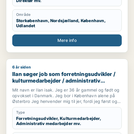
Direktør mv.
Område
Storkøbenhavn, Nordsjælland, København,
Udlandet
Mere info
6 år siden
Ilan søger job som forretningsudvikler / kulturmedarbejder /
Ilan søger job som forretningsudvikler /
kulturmedarbejder / administrativ
medarbejder / projektleder / pr-konsulent
Mit navn er Ilan isak. Jeg er 36 år gammel og født og
opvokset i Danmark. Jeg bor i København alene på
Østerbro Jeg henvender mig til jer, fordi jeg først og
fremmest har en stor en interesse i at komme i
arbejde. Jeg brænder for at arbejde bl.a. med service
Type
som kunne i forbindelse med salg, turisme, events
Forretningsudvikler, Kulturmedarbejder,
Administrativ medarbejder mv.
eller lign. Derudover har jeg heller ikke noget imod at
sidde på kontor, men trives bedst, hvor jeg også har