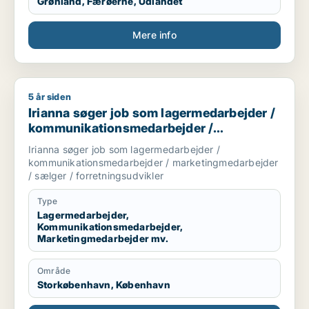
Grønland, Færøerne, Udlandet
og de store træk, men med et stærkt fokus på
bundlinien.
Mere info
5 år siden
Irianna søger job som lagermedarbejder / kommunikationsme
Irianna søger job som lagermedarbejder /
kommunikationsmedarbejder /
marketingmedarbejder / sælger /
Irianna søger job som lagermedarbejder /
forretningsudvikler
kommunikationsmedarbejder / marketingmedarbejder
/ sælger / forretningsudvikler
Type
Lagermedarbejder,
Kommunikationsmedarbejder,
Marketingmedarbejder mv.
Område
Storkøbenhavn, København