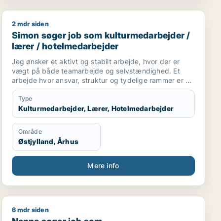
datastrukturer og mediestandarder samt overvåge
store driftsprocesser. Jeg er dygtig til IP-
2 mdr siden
medarbejder
Simon søger job som kulturmedarbejder / lærer / hot
informationsstyring, herunder gennemgang af
Simon søger job som kulturmedarbejder /
kontrakter, analyse af ophavsretsregistreringer og
lærer / hotelmedarbejder
håndhævelsesstrategier.
Jeg ønsker et aktivt og stabilt arbejde, hvor der er
vægt på både teamarbejde og selvstændighed. Et
arbejde hvor ansvar, struktur og tydelige rammer er en
naturlig del af hverdagen, og hvor jeg kan bidrage til,
at andre får en tryg og god oplevelse.
Type
Jeg trives godt i roller, hvor man skal møde
Kulturmedarbejder, Lærer, Hotelmedarbejder
velforberedt, følge aftaler og tage ansvar for sine
opgaver. Samtidig sætter jeg pris på et godt kollegialt
Område
fællesskab og en arbejdsplads, hvor samarbejde,
Østjylland, Århus
respekt og ordentlighed vægtes højt.
Mere info
6 mdr siden
Nanna søger job som kommunikationsmedarbejder / ku