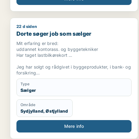
22 d siden
Dorte søger job som sælger
Dorte søger job som sælger
Mit erfaring er bred:
uddannet kontorass. og byggetekniker
Har taget lastbilkørekort
Jeg har solgt og rådgivet i byggeprodukter, i bank- og
forsikring...
.Har været hjælpelærer og pædagogmedhjælper på
Type
efterskole
Sælger
.arbejdet socialfaglig som ufaglært ssh og
handicaphjælper
Område
Jeg har en god tilgang til mennesker og haft rimelig
Sydjylland, Østjylland
nem ved at rådgive og sælge.
Jeg er en stabil medarbejder der gerne vil udvikle mig.
Mere info