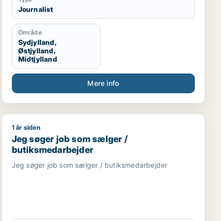
Journalist
Område
Sydjylland,
Østjylland,
Midtjylland
Mere info
1 år siden
r / receptionist
 / kreativ medarbejder
Jeg søger job som sælger / butiksmedarbejder
Jeg søger job som sælger /
butiksmedarbejder
Jeg søger job som sælger / butiksmedarbejder