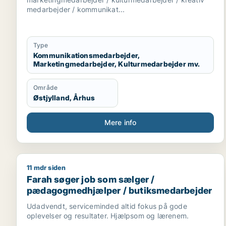
kommunikationschef
medarbejder / kommunikat...
Type
Kommunikationsmedarbejder,
Marketingmedarbejder, Kulturmedarbejder mv.
Område
Østjylland, Århus
Mere info
11 mdr siden
Farah søger job som sælger / pædagogmedhjælper
Farah søger job som sælger /
pædagogmedhjælper / butiksmedarbejder
Udadvendt, serviceminded altid fokus på gode
oplevelser og resultater. Hjælpsom og lærenem.