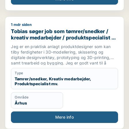
1 mdr siden
Tobias søger job som tømrer/snedker / kreativ medar
Tobias søger job som tømrer/snedker /
kreativ medarbejder / produktspecialist /
maler / naturmedarbejder
Jeg er en praktisk anlagt produktdesigner som kan
tilby ferdigheter i 3D-modellering, skissering og
digitale designverktøy, prototyping og 3D-printing,
samt trearbeid og bygging. Jeg er godt vant til å
jobbe gjennom hele prosessen, fra idé og
Type
konseptutvikling til ferdig produkt. Jeg trives best når
Tømrer/snedker, Kreativ medarbejder,
jeg får skape noe med hendene.
Produktspecialist mv.
Jeg søker stillinger innen produktdesign,
møbelsnekring og verkstedbasert arbeid, og har god
sans for presisjon, måltaking og det å bygge ting fra
Område
bunnen. Jeg flytter til Aarhus og er tilgjengelig fra
Århus
august.
Mere info