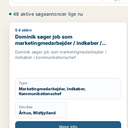
48 aktive søgeannoncer lige nu
5 d siden
Dominik søger job som marketingmedarbejder / i
Dominik søger job som
marketingmedarbejder / indkøber /
kommunikationschef
Dominik søger job som marketingmedarbejder /
indkøber / kommunikationschef
Type
Marketingmedarbejder, Indkøber,
Kommunikationschef
Område
Århus, Midtjylland
Mere info