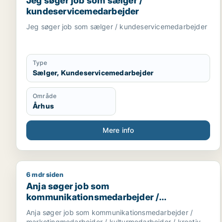
Jeg søger job som sælger /
kundeservicemedarbejder
Jeg søger job som sælger / kundeservicemedarbejder
Type
Sælger, Kundeservicemedarbejder
Område
Århus
Mere info
6 mdr siden
Anja søger job som kommunikationsmedarbejder / 
Anja søger job som
kommunikationsmedarbejder /
marketingmedarbejder /
Anja søger job som kommunikationsmedarbejder /
kulturmedarbejder / kreativ medarbejder /
marketingmedarbejder / kulturmedarbejder / kreativ