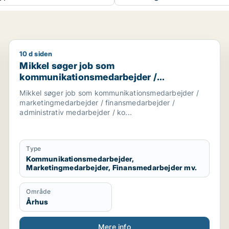
10 d siden
ndkøber / kommunikationschef
Mikkel søger job som kommunikationsmedarbejder / 
Mikkel søger job som
kommunikationsmedarbejder /
marketingmedarbejder /
Mikkel søger job som kommunikationsmedarbejder /
finansmedarbejder / administrativ
marketingmedarbejder / finansmedarbejder /
medarbejder / kontorassistent
administrativ medarbejder / ko...
Type
Kommunikationsmedarbejder,
Marketingmedarbejder, Finansmedarbejder mv.
Område
Århus
Mere info