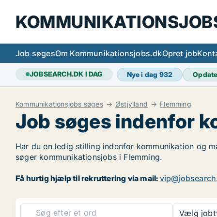
KOMMUNIKATIONSJOB
Job søges
Om Kommunikationsjobs.dk
Opret job
Kont
JOBSEARCH.DK I DAG
Nye i dag
932
Opdat
Kommunikationsjobs søges
Østjylland
Flemming
Job søges indenfor 
Har du en ledig stilling indenfor kommunikation og ma
søger kommunikationsjobs i Flemming.
Få hurtig hjælp til rekruttering via mail:
vip@jobsearch
Vælg job