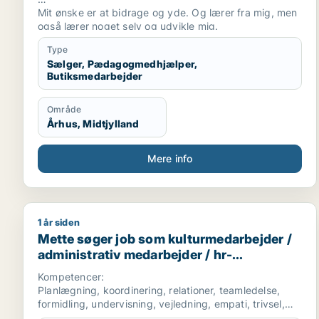
Mit ønske er at bidrage og yde. Og lærer fra mig, men
også lærer noget selv og udvikle mig.
Type
Sælger, Pædagogmedhjælper,
Butiksmedarbejder
Område
Århus, Midtjylland
Mere info
1 år siden
Mette søger job som kulturmedarbejder / administ
Mette søger job som kulturmedarbejder /
administrativ medarbejder / hr-
medarbejder
Kompetencer:
Planlægning, koordinering, relationer, teamledelse,
formidling, undervisning, vejledning, empati, trivsel,
didaktik, udvikling