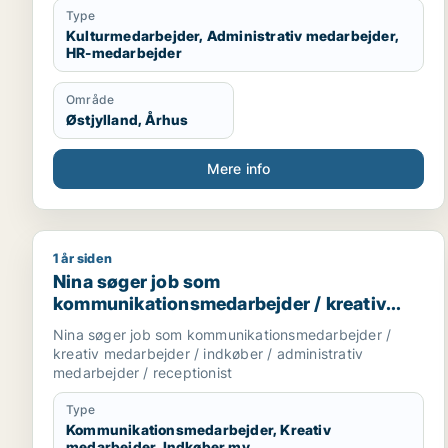
Type
Ønsker:
Kulturmedarbejder, Administrativ medarbejder,
HR-medarbejder
Projektledelse, arbejde med trivsel/personprofiler/HR,
administration, variation i arbejdsopgaver, job indenfor
kulturinstitutioner
Område
Østjylland, Århus
Mere info
1 år siden
Nina søger job som kommunikationsmedarbejder / k
Nina søger job som
kommunikationsmedarbejder / kreativ
medarbejder / indkøber / administrativ
Nina søger job som kommunikationsmedarbejder /
medarbejder / receptionist
kreativ medarbejder / indkøber / administrativ
medarbejder / receptionist
Type
Kommunikationsmedarbejder, Kreativ
medarbejder, Indkøber mv.