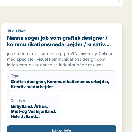
14 d siden
marketingmedarbejder / finansmedarbejder / administrati
Nanna søger job som grafisk designer / kommunikatio
Nanna søger job som grafisk designer /
kommunikationsmedarbejder / kreativ
medarbejder
jeg studerer designteknolog på VIA university College
med speciale i visuel kommunikations design som
indebærer en uddannelse indenfor både reklame
branchen og grafisk design. Vi arbejder med
magasiner, kampagner, plakater, styling til billeder,
Type
mode og livsstil, trends og markedsføring. jeg søger
Grafisk designer, Kommunikationsmedarbejder,
Kreativ medarbejder
praktikplads indefor grafisk design, kampagner,
reklamer, SoMe, magasiner, reklame bureau, mode
brands, livsstil brands, stylist og generelt alt der har
Område
med visuel kommunikation at gøre.
Østjylland, Århus,
Midt-og Vestsjælland,
Hele Jylland,
Vestjylland,
Midtjylland
Mere info