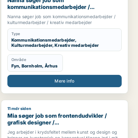
Nanna søger job som
kommunikationsmedarbejder /
kulturmedarbejder / kreativ medarbejder
Nanna søger job som kommunikationsmedarbejder /
kulturmedarbejder / kreativ medarbejder
Type
Kommunikationsmedarbejder,
Kulturmedarbejder, Kreativ medarbejder
Område
Fyn, Bornholm, Århus
Mere info
11 mdr siden
arbejder / kommunikationschef
urnalist / marketingmedarbejder / kulturmedarbejder / 
Mia søger job som frontendudvikler / grafisk designe
Mia søger job som frontendudvikler /
grafisk designer /
kommunikationsmedarbejder / kreativ
Jeg arbejder i krydsfeltet mellem kunst og design og
medarbejder
bringer en kunstnerisk og konceptuel tilgang ind i mit