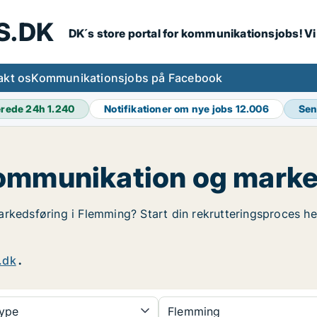
S.DK
DK´s store portal for kommunikationsjobs! V
akt os
Kommunikationsjobs på Facebook
erede 24h
1.240
Notifikationer om nye jobs
12.006
Sen
kommunikation og marke
rkedsføring i Flemming? Start din rekrutteringsproces her.
.dk
.
type
Flemming