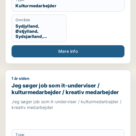
Kulturmedarbejder
Område
Sydjylland,
Østjylland,
Sydsjælland,
Midtjylland
Mere info
1 år siden
reativ medarbejder / indkøber / administrativ medarbejde
Jeg søger job som it-underviser / kulturmedarbejder
Jeg søger job som it-underviser /
kulturmedarbejder / kreativ medarbejder
Jeg søger job som it-underviser / kulturmedarbejder /
kreativ medarbejder
Type