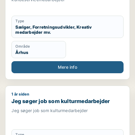
Type
Sælger, Forretningsudvikler, Kreativ
medarbejder mv.
Område
Århus
Mere info
1 år siden
rativ medarbejder / hr-medarbejder
Jeg søger job som kulturmedarbejder
Jeg søger job som kulturmedarbejder
Jeg søger job som kulturmedarbejder
Type