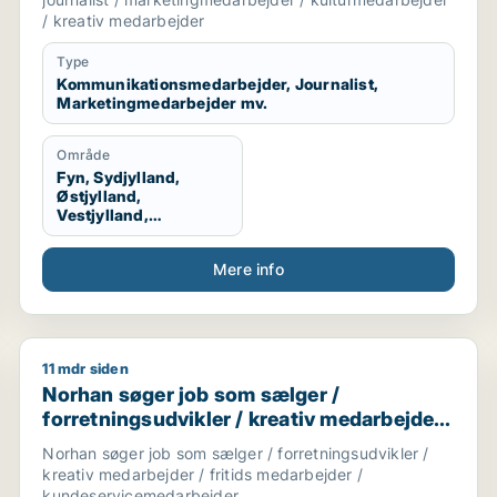
/ kreativ medarbejder
Type
Kommunikationsmedarbejder, Journalist,
Marketingmedarbejder mv.
Område
Fyn, Sydjylland,
Østjylland,
Vestjylland,
Midtjylland
Mere info
11 mdr siden
 / butiksmedarbejder
Norhan søger job som sælger / forretningsudvikler /
Norhan søger job som sælger /
forretningsudvikler / kreativ medarbejder
/ fritids medarbejder /
Norhan søger job som sælger / forretningsudvikler /
kundeservicemedarbejder
kreativ medarbejder / fritids medarbejder /
kundeservicemedarbejder