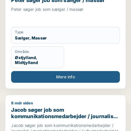
Peter søger job som sælger / massør
Peter søger job som sælger / massør
Type
Sælger, Massør
Område
Østjylland,
Midtjylland
Mere info
8 mdr siden
marketingmedarbejder / kulturmedarbejder / kreativ med
Jacob søger job som kommunikationsmedarbejder / jo
Jacob søger job som
kommunikationsmedarbejder / journalist /
marketingmedarbejder /
Jacob søger job som kommunikationsmedarbejder /
kulturmedarbejder / kreativ medarbejder
journalist / marketingmedarbejder / kulturmedarbejder