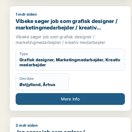
1 mdr siden
Vibeke søger job som grafisk designer / marketin
Vibeke søger job som grafisk designer /
marketingmedarbejder / kreativ
medarbejder
Vibeke søger job som grafisk designer /
marketingmedarbejder / kreativ medarbejder
Type
Grafisk designer, Marketingmedarbejder, Kreativ
medarbejder
Område
Østjylland, Århus
Mere info
2 mdr siden
Jeg søger job som sælger / kundeservicemedarbe