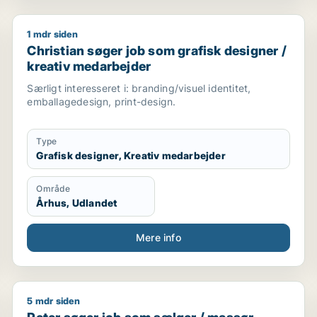
1 mdr siden
gmedarbejder / kreativ medarbejder
Christian søger job som grafisk designer / kreativ 
Christian søger job som grafisk designer /
kreativ medarbejder
Særligt interesseret i: branding/visuel identitet,
emballagedesign, print-design.
Type
Grafisk designer, Kreativ medarbejder
Område
Århus, Udlandet
Mere info
5 mdr siden
jder
Peter søger job som sælger / massør