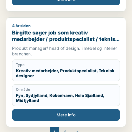
4 år siden
Birgitte søger job som kreativ medarbejder / produktspeciali
Birgitte søger job som kreativ
medarbejder / produktspecialist / teknisk
designer
Produkt manager/ head of design. i møbel og interiør
branchen.
Type
Kreativ medarbejder, Produktspecialist, Teknisk
designer
Område
Fyn, Sydjylland, København, Hele Sjælland,
Midtjylland
Mere info
1
2
→