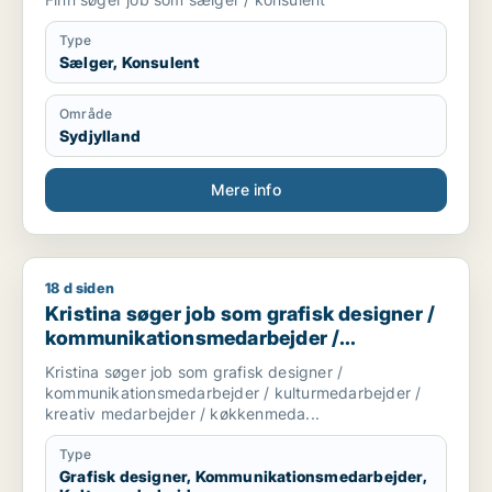
Type
Sælger, Konsulent
Område
Sydjylland
Mere info
18 d siden
Kristina søger job som grafisk designer / kommunikationsm
Kristina søger job som grafisk designer /
kommunikationsmedarbejder /
kulturmedarbejder / kreativ medarbejder /
Kristina søger job som grafisk designer /
køkkenmedarbejder
kommunikationsmedarbejder / kulturmedarbejder /
kreativ medarbejder / køkkenmeda...
Type
Grafisk designer, Kommunikationsmedarbejder,