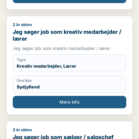
2 år siden
Jeg søger job som kreativ medarbejder / lærer
Jeg søger job som kreativ medarbejder /
lærer
Jeg søger job som kreativ medarbejder / lærer
Type
Kreativ medarbejder, Lærer
Område
Sydjylland
Mere info
2 år siden
Jeg søger job som sælger / salgschef
Jeg søger job som sælger / salgschef