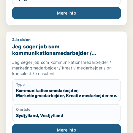
Mere info
2 år siden
Jeg søger job som kommunikationsmedarbejder / marketingme
Jeg søger job som
kommunikationsmedarbejder /
marketingmedarbejder / kreativ
Jeg søger job som kommunikationsmedarbejder /
medarbejder / pr-konsulent / konsulent
marketingmedarbejder / kreativ medarbejder / pr-
konsulent / konsulent
Type
Kommunikationsmedarbejder,
Marketingmedarbejder, Kreativ medarbejder mv.
Område
Sydjylland, Vestjylland
Mere info