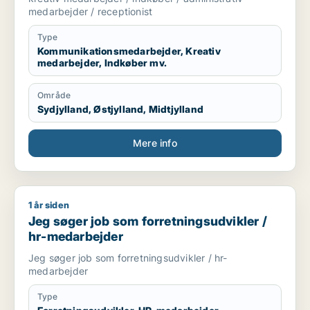
medarbejder / receptionist
Type
Kommunikationsmedarbejder, Kreativ
medarbejder, Indkøber mv.
Område
Sydjylland, Østjylland, Midtjylland
Mere info
1 år siden
Jeg søger job som forretningsudvikler / hr-medarbejder
Jeg søger job som forretningsudvikler /
hr-medarbejder
Jeg søger job som forretningsudvikler / hr-
medarbejder
Type