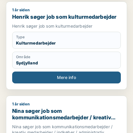
1 år siden
Henrik søger job som kulturmedarbejder
Henrik søger job som kulturmedarbejder
Henrik søger job som kulturmedarbejder
Type
Kulturmedarbejder
Område
Sydjylland
Mere info
1 år siden
Nina søger job som kommunikationsmedarbejder / kreativ med
Nina søger job som
kommunikationsmedarbejder / kreativ
medarbejder / indkøber / administrativ
Nina søger job som kommunikationsmedarbejder /
medarbejder / receptionist
kreativ medarbejder / indkøber / administrativ