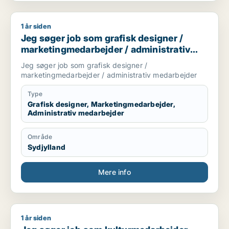
1 år siden
Jeg søger job som grafisk designer / marketingmedarbejder 
Jeg søger job som grafisk designer /
marketingmedarbejder / administrativ
medarbejder
Jeg søger job som grafisk designer /
marketingmedarbejder / administrativ medarbejder
Type
Grafisk designer, Marketingmedarbejder,
Administrativ medarbejder
Område
Sydjylland
Mere info
1 år siden
Jeg søger job som kulturmedarbejder