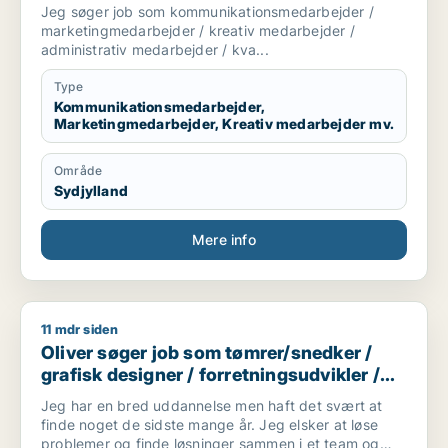
marketingmedarbejder / kreativ
Jeg søger job som kommunikationsmedarbejder /
medarbejder / administrativ medarbejder
marketingmedarbejder / kreativ medarbejder /
/ kvalitetskoordinator
administrativ medarbejder / kva...
Type
Kommunikationsmedarbejder,
Marketingmedarbejder, Kreativ medarbejder mv.
Område
Sydjylland
Mere info
11 mdr siden
Oliver søger job som tømrer/snedker / grafisk designer / forr
Oliver søger job som tømrer/snedker /
grafisk designer / forretningsudvikler /
kreativ medarbejder / driftsleder
Jeg har en bred uddannelse men haft det svært at
finde noget de sidste mange år. Jeg elsker at løse
problemer og finde løsninger sammen i et team og