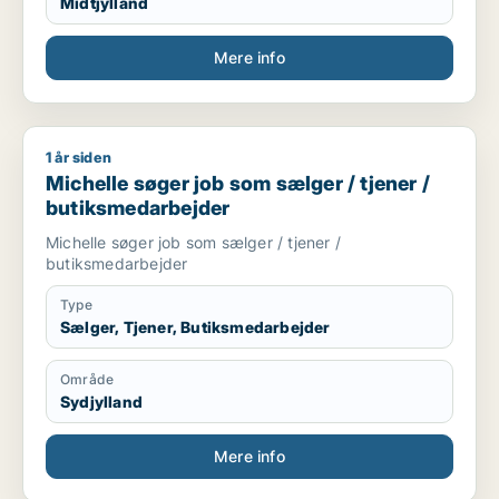
Midtjylland
Mere info
1 år siden
Michelle søger job som sælger / tjener / butiksmedarbejder
Michelle søger job som sælger / tjener /
butiksmedarbejder
Michelle søger job som sælger / tjener /
butiksmedarbejder
Type
Sælger, Tjener, Butiksmedarbejder
Område
Sydjylland
Mere info