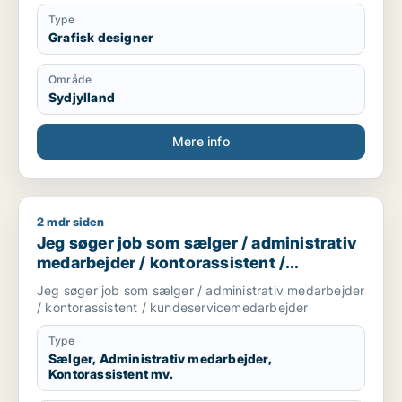
Type
Grafisk designer
Område
Sydjylland
Mere info
2 mdr siden
Jeg søger job som sælger / administrativ medarbejder / kon
Jeg søger job som sælger / administrativ
medarbejder / kontorassistent /
kundeservicemedarbejder
Jeg søger job som sælger / administrativ medarbejder
/ kontorassistent / kundeservicemedarbejder
Type
Sælger, Administrativ medarbejder,
Kontorassistent mv.