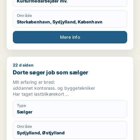
Kulturmedarbejder mv.
Område
Storkøbenhavn, Sydjylland, København
Mere info
22 d siden
Dorte søger job som sælger
Dorte søger job som sælger
Mit erfaring er bred:
uddannet kontorass. og byggetekniker
Har taget lastbilkørekort
Jeg har solgt og rådgivet i byggeprodukter, i bank-
Type
og forsikring...
Sælger
.Har været hjælpelærer og pædagogmedhjælper på
efterskole
Område
.arbejdet socialfaglig som ufaglært ssh og
Sydjylland, Østjylland
handicaphjælper