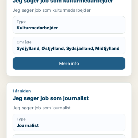
Jeg søger job som kulturmedarbejder
Jeg søger job som kulturmedarbejder
Type
Kulturmedarbejder
Område
Sydjylland, Østjylland, Sydsjælland, Midtjylland
Mere info
1 år siden
Jeg søger job som journalist
Jeg søger job som journalist
Jeg søger job som journalist
Type
Journalist