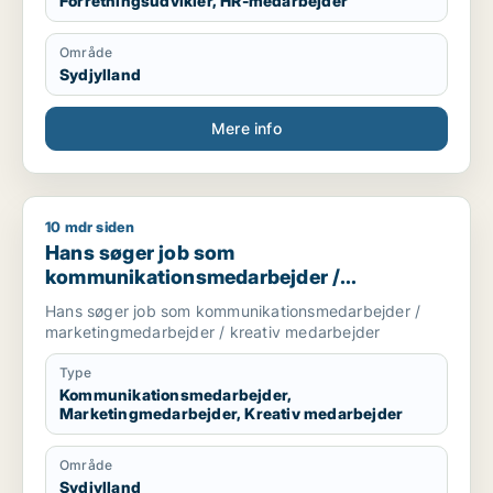
Forretningsudvikler, HR-medarbejder
Område
Sydjylland
Mere info
10 mdr siden
Hans søger job som kommunikationsmedarbejder / marketin
Hans søger job som
kommunikationsmedarbejder /
marketingmedarbejder / kreativ
Hans søger job som kommunikationsmedarbejder /
medarbejder
marketingmedarbejder / kreativ medarbejder
Type
Kommunikationsmedarbejder,
Marketingmedarbejder, Kreativ medarbejder
Område
Sydjylland