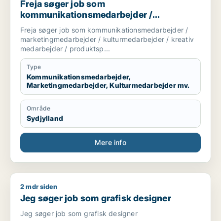
Freja søger job som
kommunikationsmedarbejder /
marketingmedarbejder /
Freja søger job som kommunikationsmedarbejder /
kulturmedarbejder / kreativ medarbejder /
marketingmedarbejder / kulturmedarbejder / kreativ
produktspecialist
medarbejder / produktsp...
Type
Kommunikationsmedarbejder,
Marketingmedarbejder, Kulturmedarbejder mv.
Område
Sydjylland
Mere info
2 mdr siden
Jeg søger job som grafisk designer
Jeg søger job som grafisk designer
Jeg søger job som grafisk designer