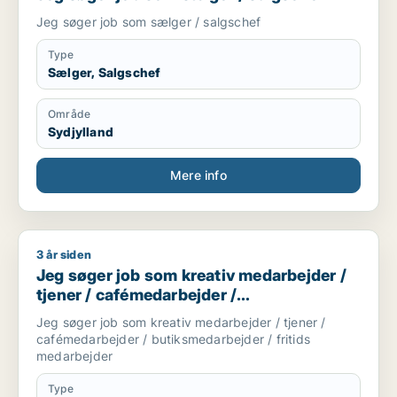
Jeg søger job som sælger / salgschef
Type
Sælger, Salgschef
Område
Sydjylland
Mere info
3 år siden
Jeg søger job som kreativ medarbejder / tjener / cafémedarb
Jeg søger job som kreativ medarbejder /
tjener / cafémedarbejder /
butiksmedarbejder / fritids medarbejder
Jeg søger job som kreativ medarbejder / tjener /
cafémedarbejder / butiksmedarbejder / fritids
medarbejder
Type