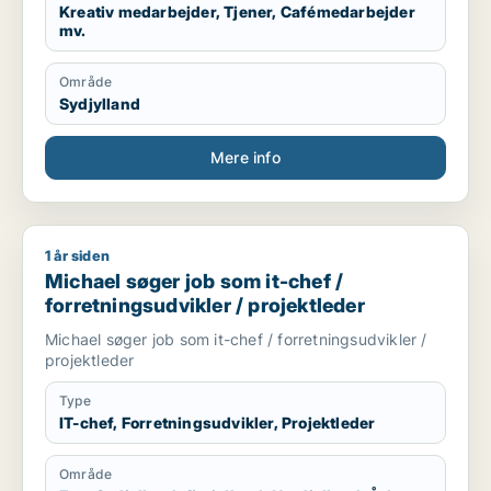
Kreativ medarbejder, Tjener, Cafémedarbejder
mv.
Område
Sydjylland
Mere info
1 år siden
Michael søger job som it-chef / forretningsudvikler / projekt
Michael søger job som it-chef /
forretningsudvikler / projektleder
Michael søger job som it-chef / forretningsudvikler /
projektleder
Type
IT-chef, Forretningsudvikler, Projektleder
Område