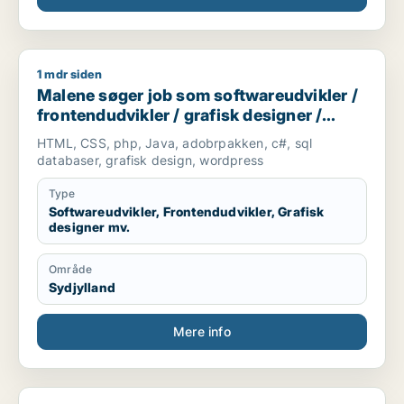
1 mdr siden
Malene søger job som softwareudvikler / frontendudvikler /
Malene søger job som softwareudvikler /
frontendudvikler / grafisk designer /
marketingmedarbejder / kreativ
HTML, CSS, php, Java, adobrpakken, c#, sql
medarbejder
databaser, grafisk design, wordpress
Type
Softwareudvikler, Frontendudvikler, Grafisk
designer mv.
Område
Sydjylland
Mere info