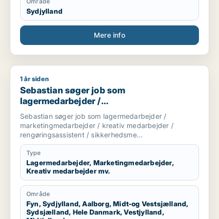
Område
Sydjylland
Mere info
1 år siden
Sebastian søger job som lagermedarbejder / marketingmedar
Sebastian søger job som
lagermedarbejder /
marketingmedarbejder / kreativ
Sebastian søger job som lagermedarbejder /
medarbejder / rengøringsassistent /
marketingmedarbejder / kreativ medarbejder /
sikkerhedsmedarbejder
rengøringsassistent / sikkerhedsme...
Type
Lagermedarbejder, Marketingmedarbejder,
Kreativ medarbejder mv.
Område
Fyn, Sydjylland, Aalborg, Midt-og Vestsjælland,
Sydsjælland, Hele Danmark, Vestjylland,