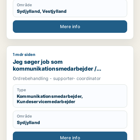
Område
Sydjylland, Vestjylland
Mere info
1 mdr siden
Jeg søger job som kommunikationsmedarbejder / kundeser
Jeg søger job som
kommunikationsmedarbejder /
kundeservicemedarbejder
Ordrebehandling - supporter- coordinator
Type
Kommunikationsmedarbejder,
Kundeservicemedarbejder
Område
Sydjylland
Mere info