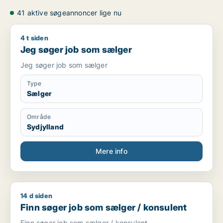
41 aktive søgeannoncer lige nu
4 t siden
Jeg søger job som sælger
Jeg søger job som sælger
Jeg søger job som sælger
Type
Sælger
Område
Sydjylland
Mere info
14 d siden
Finn søger job som sælger / konsulent
Finn søger job som sælger / konsulent
Finn søger job som sælger / konsulent