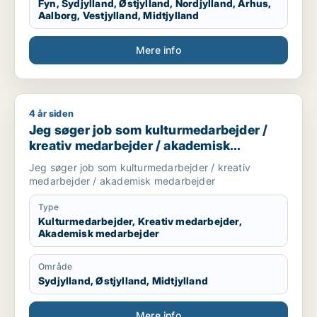
Fyn, Sydjylland, Østjylland, Nordjylland, Århus,
Aalborg, Vestjylland, Midtjylland
Mere info
4 år siden
Jeg søger job som kulturmedarbejder / kreativ medarbejde
Jeg søger job som kulturmedarbejder /
kreativ medarbejder / akademisk
medarbejder
Jeg søger job som kulturmedarbejder / kreativ
medarbejder / akademisk medarbejder
Type
Kulturmedarbejder, Kreativ medarbejder,
Akademisk medarbejder
Område
Sydjylland, Østjylland, Midtjylland
Mere info