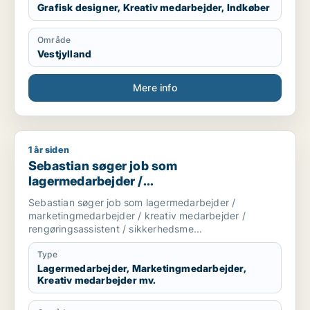
Grafisk designer, Kreativ medarbejder, Indkøber
Område
Vestjylland
Mere info
1 år siden
Sebastian søger job som lagermedarbejder / marketingmedar
Sebastian søger job som
lagermedarbejder /
marketingmedarbejder / kreativ
Sebastian søger job som lagermedarbejder /
medarbejder / rengøringsassistent /
marketingmedarbejder / kreativ medarbejder /
sikkerhedsmedarbejder
rengøringsassistent / sikkerhedsme...
Type
Lagermedarbejder, Marketingmedarbejder,
Kreativ medarbejder mv.