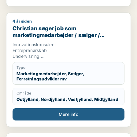
4 år siden
Christian søger job som marketingmedarbejder / sælger / for
Christian søger job som
marketingmedarbejder / sælger /
forretningsudvikler / kreativ medarbejder
Innovationskonsulent
/ lærer
Entreprenørskab
Undervisning
Tekstskrivning
Type
Marketingmedarbejder, Sælger,
Forretningsudvikler mv.
Område
Østjylland, Nordjylland, Vestjylland, Midtjylland
Mere info