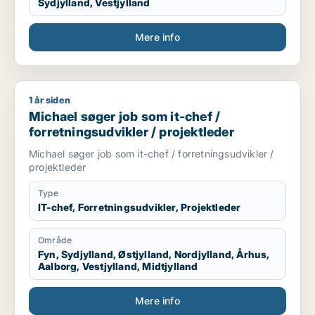
Sydjylland, Vestjylland
Mere info
1 år siden
Michael søger job som it-chef / forretningsudvikler / projekt
Michael søger job som it-chef /
forretningsudvikler / projektleder
Michael søger job som it-chef / forretningsudvikler /
projektleder
Type
IT-chef, Forretningsudvikler, Projektleder
Område
Fyn, Sydjylland, Østjylland, Nordjylland, Århus,
Aalborg, Vestjylland, Midtjylland
Mere info