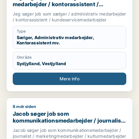
medarbejder / kontorassistent /
kundeservicemedarbejder
Jeg søger job som sælger / administrativ medarbejder
/ kontorassistent / kundeservicemedarbejder
Type
Sælger, Administrativ medarbejder,
Kontorassistent mv.
Område
Sydjylland, Vestjylland
Mere info
8 mdr siden
Jacob søger job som kommunikationsmedarbejder / journalis
Jacob søger job som
kommunikationsmedarbejder / journalist
/ marketingmedarbejder /
Jacob søger job som kommunikationsmedarbejder /
kulturmedarbejder / kreativ medarbejder
journalist / marketingmedarbejder / kulturmedarbejder