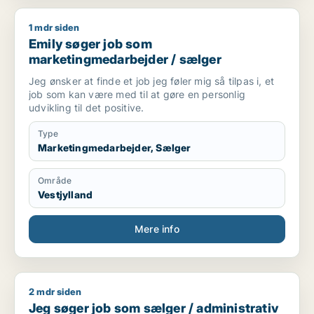
1 mdr siden
Emily søger job som marketingmedarbejder / sælger
Emily søger job som
marketingmedarbejder / sælger
Jeg ønsker at finde et job jeg føler mig så tilpas i, et
job som kan være med til at gøre en personlig
udvikling til det positive.
Type
Marketingmedarbejder, Sælger
Område
Vestjylland
Mere info
2 mdr siden
Jeg søger job som sælger / administrativ medarbejder / kon
Jeg søger job som sælger / administrativ