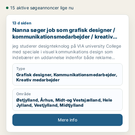
15 aktive søgeannoncer lige nu
13 d siden
Nanna søger job som grafisk designer / kommunikationsmed
Nanna søger job som grafisk designer /
kommunikationsmedarbejder / kreativ
medarbejder
jeg studerer designteknolog på VIA university College
med speciale i visuel kommunikations design som
indebærer en uddannelse indenfor både reklame
branchen og grafisk design. Vi arbejder med
magasiner, kampagner, plakater, styling til billeder,
Type
mode og livsstil, trends og markedsføring. jeg søger
Grafisk designer, Kommunikationsmedarbejder,
Kreativ medarbejder
praktikplads indefor grafisk design, kampagner,
reklamer, SoMe, magasiner, reklame bureau, mode
brands, livsstil brands, stylist og generelt alt der har
Område
med visuel kommunikation at gøre.
Østjylland, Århus, Midt-og Vestsjælland, Hele
Jylland, Vestjylland, Midtjylland
Mere info