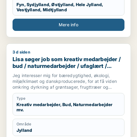
Fyn, Sydjylland, Østjylland, Hele Jylland,
Vestjylland, Midtjylland
Mere info
3 d siden
Lisa søger job som kreativ medarbejder / bud / naturmedarbe
Lisa søger job som kreativ medarbejder /
bud / naturmedarbejder / ufaglært /
gartner
Jeg interesser mig for bæredygtighed, økologi,
miljø/klimaet og danskproducerede, for at få viden
omkring dyrkning af grøntsager, frugttræer og
frilandsgartneri og parat til at flytte for en mulig
praktikplads.
Type
Jeg er mødestabil, pligtopfyldende, fleksibel og
Kreativ medarbejder, Bud, Naturmedarbejder
mv.
hjælpsom. Jeg er ikke bange for at give en hånd
ekstra.
Område
Jylland