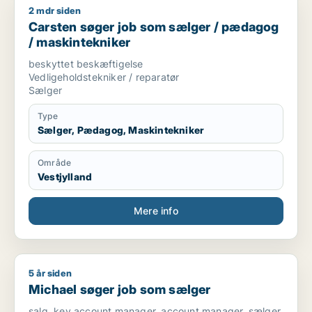
2 mdr siden
Carsten søger job som sælger / pædagog / maskintekniker
Carsten søger job som sælger / pædagog
/ maskintekniker
beskyttet beskæftigelse
Vedligeholdstekniker / reparatør
Sælger
Type
Sælger, Pædagog, Maskintekniker
Område
Vestjylland
Mere info
5 år siden
Michael søger job som sælger
Michael søger job som sælger
salg, key account manager, account manager, sælger