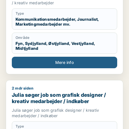
/ kreativ medarbejder
Type
Kommunikationsmedarbejder, Journalist,
Marketingmedarbejder mv.
Område
Fyn, Sydjylland, Østjylland, Vestjylland,
Midtjylland
Mere info
2 mdr siden
Julia søger job som grafisk designer / kreativ medarbejder /
Julia søger job som grafisk designer /
kreativ medarbejder / indkøber
Julia søger job som grafisk designer / kreativ
medarbejder / indkøber
Type