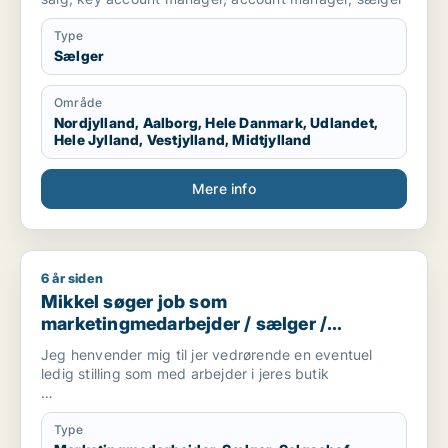
Type
Sælger
Område
Nordjylland, Aalborg, Hele Danmark, Udlandet,
Hele Jylland, Vestjylland, Midtjylland
Mere info
6 år siden
Mikkel søger job som marketingmedarbejder / sælger / salg
Mikkel søger job som
marketingmedarbejder / sælger /
salgschef
Jeg henvender mig til jer vedrørende en eventuel
ledig stilling som med arbejder i jeres butik
Årsagen til, at jeg netop søger job hos jer, er, at jeg
meget gerne vil arbejde bare som fejedreng eller
Type