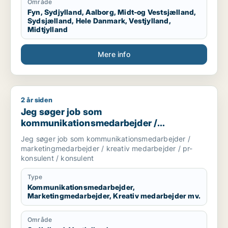
Område
Fyn, Sydjylland, Aalborg, Midt-og Vestsjælland,
Sydsjælland, Hele Danmark, Vestjylland,
Midtjylland
Mere info
2 år siden
Jeg søger job som kommunikationsmedarbejder / marketingme
Jeg søger job som
kommunikationsmedarbejder /
marketingmedarbejder / kreativ
Jeg søger job som kommunikationsmedarbejder /
medarbejder / pr-konsulent / konsulent
marketingmedarbejder / kreativ medarbejder / pr-
konsulent / konsulent
Type
Kommunikationsmedarbejder,
Marketingmedarbejder, Kreativ medarbejder mv.
Område