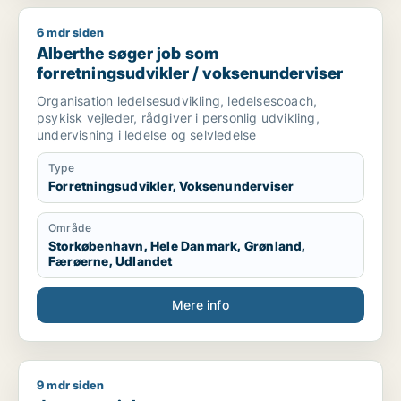
6 mdr siden
Alberthe søger job som forretningsudvikler / voksenundervis
Alberthe søger job som
forretningsudvikler / voksenunderviser
Organisation ledelsesudvikling, ledelsescoach,
psykisk vejleder, rådgiver i personlig udvikling,
undervisning i ledelse og selvledelse
Type
Forretningsudvikler, Voksenunderviser
Område
Storkøbenhavn, Hele Danmark, Grønland,
Færøerne, Udlandet
Mere info
9 mdr siden
Jeg søger job som kommunikationsmedarbejder / journalist 