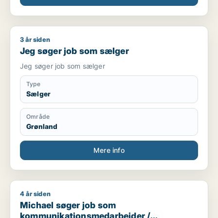
3 år siden
Jeg søger job som sælger
Jeg søger job som sælger
Jeg søger job som sælger
Type
Sælger
Område
Grønland
Mere info
4 år siden
Michael søger job som kommunikationsmedarbejder / marketi
Michael søger job som
kommunikationsmedarbejder /