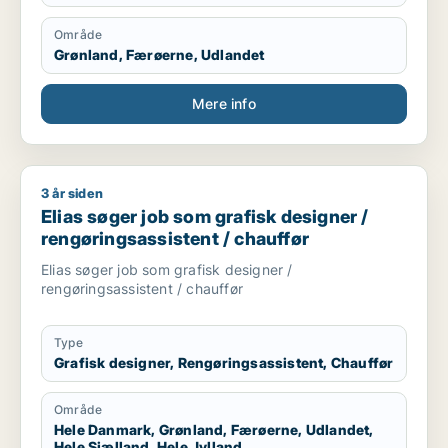
Område
Grønland, Færøerne, Udlandet
Mere info
3 år siden
Elias søger job som grafisk designer / rengøringsassistent / 
Elias søger job som grafisk designer /
rengøringsassistent / chauffør
Elias søger job som grafisk designer /
rengøringsassistent / chauffør
Type
Grafisk designer, Rengøringsassistent, Chauffør
Område
Hele Danmark, Grønland, Færøerne, Udlandet,
Hele Sjælland, Hele Jylland