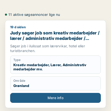
11 aktive søgeannoncer lige nu
19 d siden
Judy søger job som kreativ medarbejder / lærer / administra
Judy søger job som kreativ medarbejder /
lærer / administrativ medarbejder /
receptionist
Søger job i ilulissat som lærervikar, hotel eller
turistbranchen.
Type
Kreativ medarbejder, Lærer, Administrativ
medarbejder mv.
Område
Grønland
Mere info