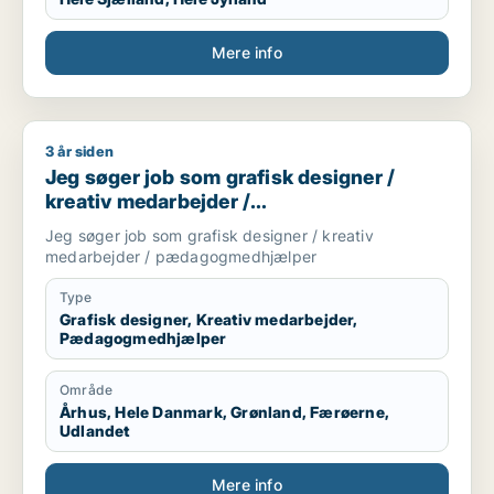
Mere info
3 år siden
Jeg søger job som grafisk designer / kreativ medarbejder
Jeg søger job som grafisk designer /
kreativ medarbejder /
pædagogmedhjælper
Jeg søger job som grafisk designer / kreativ
medarbejder / pædagogmedhjælper
Type
Grafisk designer, Kreativ medarbejder,
Pædagogmedhjælper
Område
Århus, Hele Danmark, Grønland, Færøerne,
Udlandet
Mere info