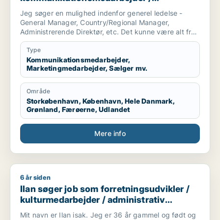
marketingmedarbejder / sælger /
Jeg søger en mulighed indenfor generel ledelse -
forretningsudvikler / kulturmedarbejder
General Manager, Country/Regional Manager,
Administrerende Direktør, etc. Det kunne være alt fra
en startup virksomhed til et etableret selskab.
Type
Branchen er i udgangspunktet mindre vigtig for mig,
Kommunikationsmedarbejder,
Marketingmedarbejder, Sælger mv.
så længe at virksomheden har et godt produkt og
gode værdier.
Område
Jeg er selv af natur en pragmatisk, menneskelig og
Storkøbenhavn, København, Hele Danmark,
omstillingsparat leder, som ynder at se på helheden
Grønland, Færøerne, Udlandet
og de store træk, men med et stærkt fokus på
bundlinien.
Mere info
6 år siden
Ilan søger job som forretningsudvikler / kulturmedarbejder /
Ilan søger job som forretningsudvikler /
kulturmedarbejder / administrativ
medarbejder / projektleder / pr-konsulent
Mit navn er Ilan isak. Jeg er 36 år gammel og født og