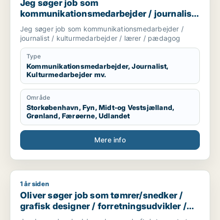
Jeg søger job som
kommunikationsmedarbejder / journalist
/ kulturmedarbejder / lærer / pædagog
Jeg søger job som kommunikationsmedarbejder /
journalist / kulturmedarbejder / lærer / pædagog
Type
Kommunikationsmedarbejder, Journalist,
Kulturmedarbejder mv.
Område
Storkøbenhavn, Fyn, Midt-og Vestsjælland,
Grønland, Færøerne, Udlandet
Mere info
1 år siden
Oliver søger job som tømrer/snedker / grafisk designer / forr
Oliver søger job som tømrer/snedker /
grafisk designer / forretningsudvikler /
kreativ medarbejder / driftsleder