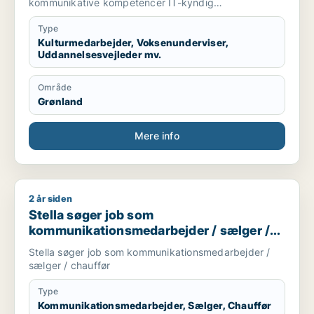
kommunikative kompetencer IT-kyndig
udviklingsorienteret
Type
Kulturmedarbejder, Voksenunderviser,
Uddannelsesvejleder mv.
Område
Grønland
Mere info
2 år siden
Stella søger job som kommunikationsmedarbejder / sælger /
Stella søger job som
kommunikationsmedarbejder / sælger /
chauffør
Stella søger job som kommunikationsmedarbejder /
sælger / chauffør
Type
Kommunikationsmedarbejder, Sælger, Chauffør