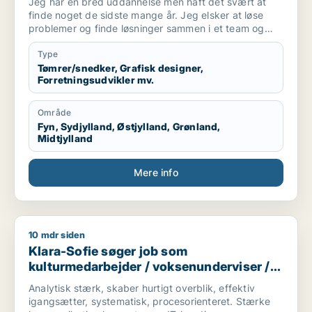
Jeg har en bred uddannelse men haft det svært at
finde noget de sidste mange år. Jeg elsker at løse
problemer og finde løsninger sammen i et team og
alene.
Jeg er akademisk men også hands on (ingeniør og
Type
snedker). Jeg har laved forskellige tømre arbejde
Tømrer/snedker, Grafisk designer,
Forretningsudvikler mv.
privat, arbejder forskellige produktions virksomheder,
kan bruge mine hænder, læse og laver tekniske
tegninger. Godt til at skitsere ideer, visualiserer,
Område
kommunikation i 7 sproget. Elsker at hjælpe og lede
Fyn, Sydjylland, Østjylland, Grønland,
mennesker. Innovation eller prototype udvikling fra
Midtjylland
Idee til produktion er interessant hvor man også skal
bruger sine hænder. Nye tekknologier some AI/KI.
Mere info
Internationale virksomheder.
10 mdr siden
Klara-Sofie søger job som kulturmedarbejder / voksenundervi
Klara-Sofie søger job som
kulturmedarbejder / voksenunderviser /
uddannelsesvejleder / projektleder
Analytisk stærk, skaber hurtigt overblik, effektiv
igangsætter, systematisk, procesorienteret. Stærke