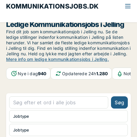
KOMMUNIKATIONSJOBS.DK
Alle kommunikationsjobs
Sydjylland
Jelling
Ledige Kommunikationsjobs i Jelling
Find dit job som kommunikationsjob i Jelling nu. Se de
ledige stillinger indenfor kommunikation i Jelling på listen
herunder. Vi har samlet de fleste ledige kommunikationsjobs
i Jelling til dig. Find en ledig stilling indenfor kommunikation i
Jelling nu. Held og lykke med jagten efter arbejde i Jelling.
Mere info om ledige kommunikationsjobs i Jelling.
Nye i dag
940
Opdaterede 24h
1.280
Notifi
Søg
Jobtype
Jobtype