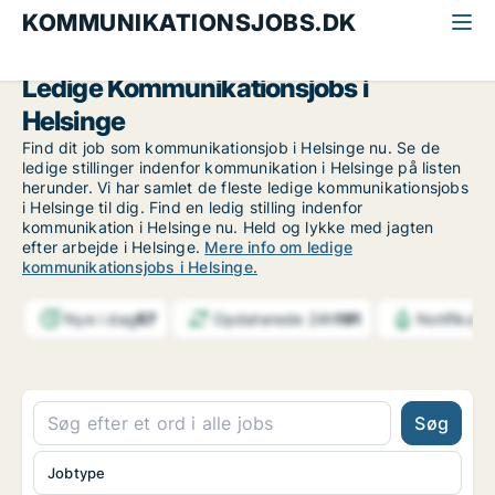
KOMMUNIKATIONSJOBS.DK
Alle kommunikationsjobs
Nordsjælland
Helsinge
Ledige Kommunikationsjobs i
Helsinge
Find dit job som kommunikationsjob i Helsinge nu. Se de
ledige stillinger indenfor kommunikation i Helsinge på listen
herunder. Vi har samlet de fleste ledige kommunikationsjobs
i Helsinge til dig. Find en ledig stilling indenfor
kommunikation i Helsinge nu. Held og lykke med jagten
efter arbejde i Helsinge.
Mere info om ledige
kommunikationsjobs i Helsinge.
Nye i dag
57
Opdaterede 24h
191
Notifikati
Søg
Jobtype