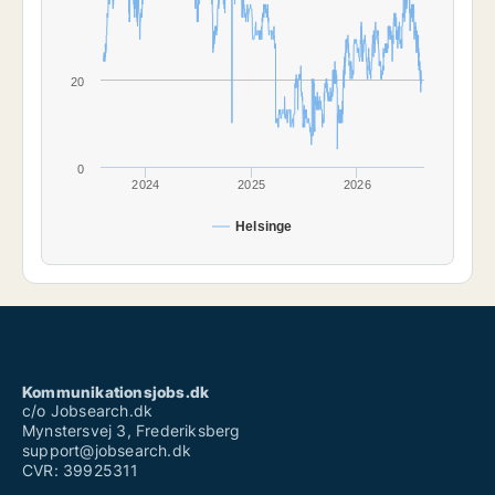
20
0
2024
2025
2026
Helsinge
Kommunikationsjobs.dk
c/o Jobsearch.dk
Mynstersvej 3, Frederiksberg
support@jobsearch.dk
CVR: 39925311