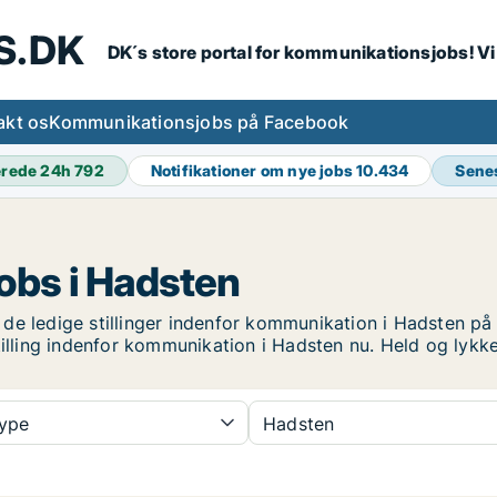
S.DK
DK´s store portal for kommunikationsjobs! V
akt os
Kommunikationsjobs på Facebook
erede 24h
792
Notifikationer om nye jobs
10.434
Sene
bs i Hadsten
e ledige stillinger indenfor kommunikation i Hadsten på l
tilling indenfor kommunikation i Hadsten nu. Held og lykk
type
Hadsten