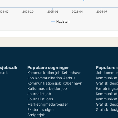
024-07
2024-10
2025-01
2025-04
2025-07
Hadsten
sjobs.dk
Populære søgninger
Populære 
s.dk
Kommunikation job København
Job kommun
Job kommunikation Aarhus
Kommunikati
Kommunikationsjob København
Grafisk des
Kulturmedarbejder job
Forretningsu
Journalist job
Kommunikati
Journalist jobs
Kommunikati
Marketingmedarbejder
Grafisk desi
Ekstern sælger
Grafisk desi
Sælgerjob