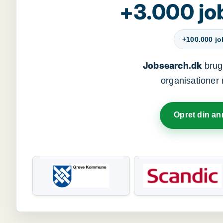
+3.000 jo
+100.000 j
Jobsearch.dk
bruge
organisationer 
Opret din a