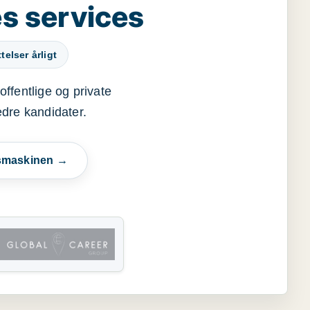
s services
elser årligt
offentlige og private
edre kandidater.
esmaskinen →