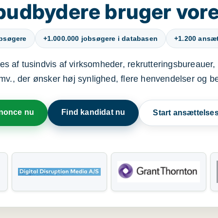
budbydere bruger vore
obsøgere
+1.000.000 jobsøgere i databasen
+1.200 ansætt
s af tusindvis af virksomheder, rekrutteringsbureauer, 
mv., der ønsker høj synlighed, flere henvendelser og b
nnonce nu
Find kandidat nu
Start ansættels