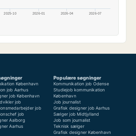
2025-10
2026-01
2026-04
2026-07
søgninger
Populære søgninger
ikation København
Kommunikation job Odense
on job Aarhus
Studiejob kommunikation
igner job København
København
dvikler job
Job journalist
onsmedarbejder job
Grafisk designer job Aarhus
onschef job
Sælger job Midtjylland
gner Aalborg
Job som journalist
gner Aarhus
Teknisk sælger
Grafisk designer København