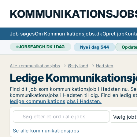
KOMMUNIKATIONSJOB
Job søges
Om Kommunikationsjobs.dk
Opret job
Kont
JOBSEARCH.DK I DAG
Nye i dag
544
Opdat
Alle kommunikationsjobs
Østjylland
Hadsten
Ledige Kommunikationsjo
Find dit job som kommunikationsjob i Hadsten nu. Se d
kommunikationsjobs i Hadsten til dig. Find en ledig s
ledige kommunikationsjobs i Hadsten.
Vælg job
Se alle kommunikationsjobs