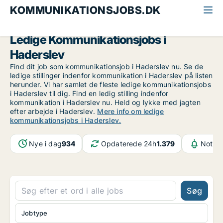
KOMMUNIKATIONSJOBS.DK
Alle kommunikationsjobs
Sydjylland
Haderslev
Ledige Kommunikationsjobs i
Haderslev
Find dit job som kommunikationsjob i Haderslev nu. Se de
ledige stillinger indenfor kommunikation i Haderslev på listen
herunder. Vi har samlet de fleste ledige kommunikationsjobs
i Haderslev til dig. Find en ledig stilling indenfor
kommunikation i Haderslev nu. Held og lykke med jagten
efter arbejde i Haderslev.
Mere info om ledige
kommunikationsjobs i Haderslev.
Nye i dag
934
Opdaterede 24h
1.379
Notifi
Søg
Jobtype