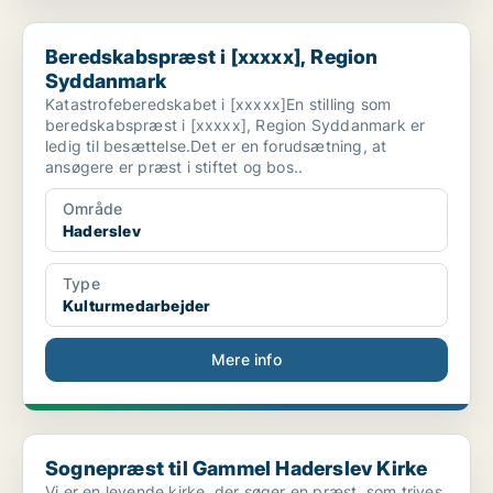
Beredskabspræst i [xxxxx], Region Syddanmark
Beredskabspræst i [xxxxx], Region
Syddanmark
Katastrofeberedskabet i [xxxxx]En stilling som
beredskabspræst i [xxxxx], Region Syddanmark er
ledig til besættelse.Det er en forudsætning, at
ansøgere er præst i stiftet og bos..
Område
Haderslev
Type
Kulturmedarbejder
Mere info
Sognepræst til Gammel Haderslev Kirke
Sognepræst til Gammel Haderslev Kirke
Vi er en levende kirke, der søger en præst, som trives