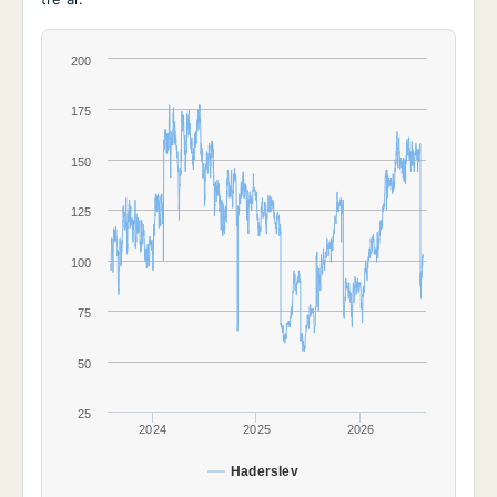
200
175
150
125
100
75
50
25
2024
2025
2026
Haderslev