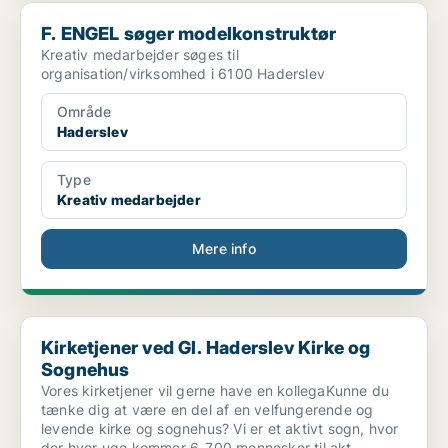
F. ENGEL søger modelkonstruktør
F. ENGEL søger modelkonstruktør
Kreativ medarbejder søges til
organisation/virksomhed i 6100 Haderslev
Område
Haderslev
Type
Kreativ medarbejder
Mere info
Kirketjener ved Gl. Haderslev Kirke og Sognehus
Kirketjener ved Gl. Haderslev Kirke og
Sognehus
Vores kirketjener vil gerne have en kollegaKunne du
tænke dig at være en del af en velfungerende og
levende kirke og sognehus? Vi er et aktivt sogn, hvor
der hver uge kommer 6-700 mennesker til akt..