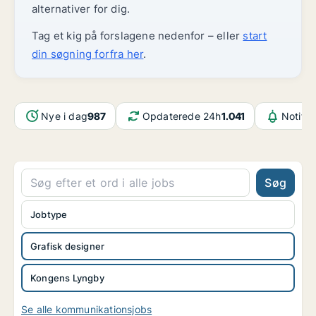
alternativer for dig.
Tag et kig på forslagene nedenfor – eller
start
din søgning forfra her
.
Nye i dag
987
Opdaterede 24h
1.041
Notifik
Søg
Jobtype
Grafisk designer
Kongens Lyngby
Se alle kommunikationsjobs