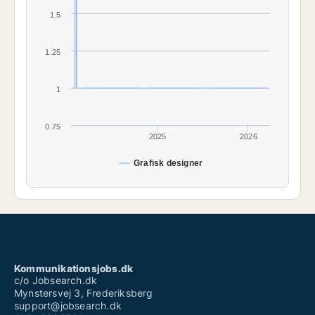
1.5
1.25
1
0.75
2025
2026
Grafisk designer
Kommunikationsjobs.dk
c/o Jobsearch.dk
Mynstersvej 3, Frederiksberg
support@jobsearch.dk