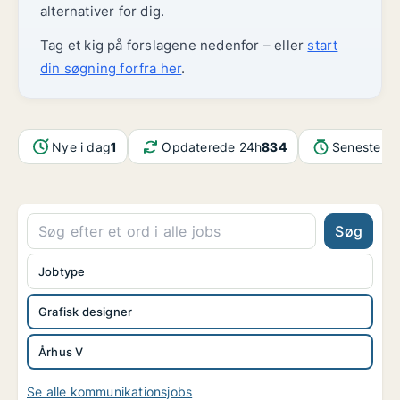
alternativer for dig.
Tag et kig på forslagene nedenfor – eller
start
din søgning forfra her
.
Nye i dag
1
Opdaterede 24h
834
Seneste op
Søg
Jobtype
Grafisk designer
Århus V
Se alle kommunikationsjobs