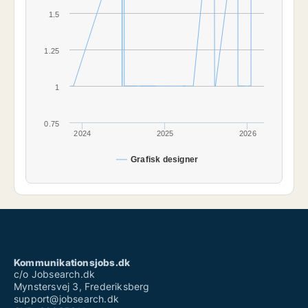
1.5
1.25
1
0.75
2024
2025
2026
Grafisk designer
Kommunikationsjobs.dk
c/o Jobsearch.dk
Mynstersvej 3, Frederiksberg
support@jobsearch.dk