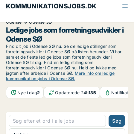
KOMMUNIKATIONSJOBS.DK
Alle kommunikationsjobs
Forretningsudvikler
Odense
Odense SØ
Ledige jobs som forretningsudvikler i
Odense SØ
Find dit job i Odense SØ nu. Se de ledige stillinger som
forretningsudvikler i Odense SØ på listen herunder. Vi har
samlet de fleste ledige jobs som forretningsudvikler i
Odense SØ til dig. Find en ledig stilling som
forretningsudvikler i Odense SØ nu. Held og lykke med
jagten efter arbejde i Odense SØ.
Mere info om ledige
kommunikationsjobs i Odense SØ.
Nye i dag
2
Opdaterede 24h
135
Notifikatio
Søg