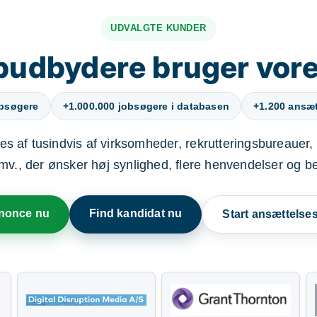
UDVALGTE KUNDER
budbydere bruger vore
obsøgere
+1.000.000 jobsøgere i databasen
+1.200 ansætt
s af tusindvis af virksomheder, rekrutteringsbureauer, 
mv., der ønsker høj synlighed, flere henvendelser og b
nnonce nu
Find kandidat nu
Start ansættels