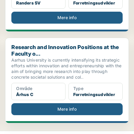
Randers SV
Forretningsudvikler
Mere info
Research and Innovation Positions at the Faculty o...
Research and Innovation Positions at the
Faculty o...
Aarhus University is currently intensifying its strategic
efforts within innovation and entrepreneurship with the
aim of bringing more research into play through
concrete societal solutions and col..
Område
Type
Århus C
Forretningsudvikler
Mere info