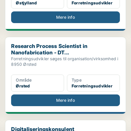
Østjylland
Forretningsudvikler
Mere info
..
Research Process Scientist in Nanofabrication - DT...
Research Process Scientist in
Nanofabrication - DT...
Forretningsudvikler søges til organisation/virksomhed i
8950 Ørsted
Område
Type
Ørsted
Forretningsudvikler
Mere info
Digitaliseringskonsulent
Digitaliseringskonsulent