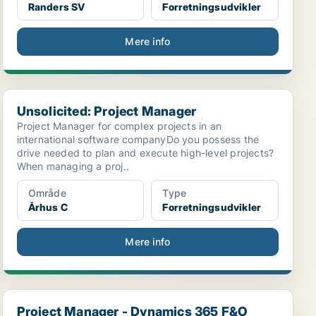
Randers SV
Forretningsudvikler
Mere info
Unsolicited: Project Manager
Unsolicited: Project Manager
Project Manager for complex projects in an
international software companyDo you possess the
drive needed to plan and execute high-level projects?
When managing a proj..
Område
Type
Århus C
Forretningsudvikler
Mere info
Project Manager - Dynamics 365 F&O
Project Manager - Dynamics 365 F&O