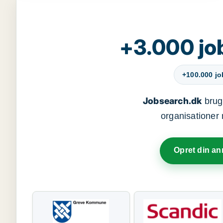
+3.000 jo
+100.000 j
Jobsearch.dk
bruge
organisationer 
Opret din a