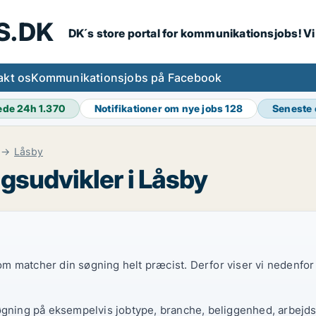
S.DK
DK´s store portal for kommunikationsjobs! V
akt os
Kommunikationsjobs på Facebook
ede 24h
1.370
Notifikationer om nye jobs
128
Seneste
Låsby
gsudvikler i Låsby
 som matcher din søgning helt præcist. Derfor viser vi nedenfo
øgning på eksempelvis jobtype, branche, beliggenhed, arbejdst