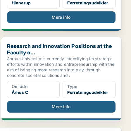
Hinnerup
Forretningsudvikler
Mere info
Research and Innovation Positions at the Faculty o...
Research and Innovation Positions at the
Faculty o...
Aarhus University is currently intensifying its strategic
efforts within innovation and entrepreneurship with the
aim of bringing more research into play through
concrete societal solutions and .
Område
Type
Århus C
Forretningsudvikler
Mere info