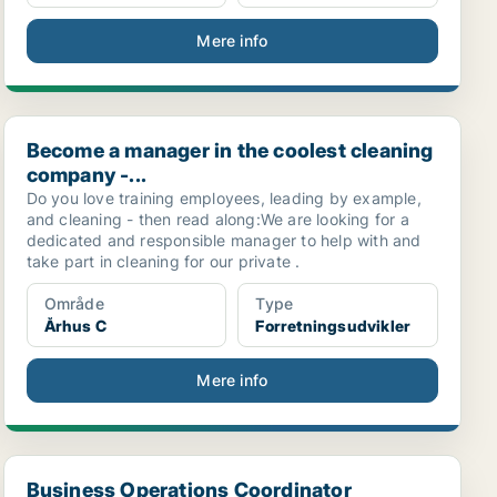
Mere info
Become a manager in the coolest cleaning company -...
Become a manager in the coolest cleaning
company -...
Do you love training employees, leading by example,
and cleaning - then read along:We are looking for a
dedicated and responsible manager to help with and
take part in cleaning for our private .
Område
Type
Århus C
Forretningsudvikler
Mere info
LE...
Business Operations Coordinator
Business Operations Coordinator