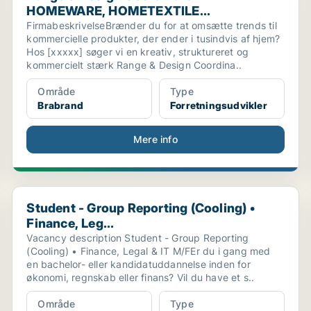
HOMEWARE, HOMETEXTILE...
FirmabeskrivelseBrænder du for at omsætte trends til
kommercielle produkter, der ender i tusindvis af hjem?
Hos [xxxxx] søger vi en kreativ, struktureret og
kommercielt stærk Range & Design Coordina..
Område
Type
Brabrand
Forretningsudvikler
Mere info
Student - Group Reporting (Cooling) • Finance, Leg...
Student - Group Reporting (Cooling) •
Finance, Leg...
Vacancy description Student - Group Reporting
(Cooling) • Finance, Legal & IT M/FEr du i gang med
en bachelor- eller kandidatuddannelse inden for
økonomi, regnskab eller finans? Vil du have et s..
Område
Type