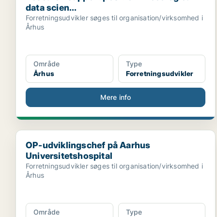
data scien...
Forretningsudvikler søges til organisation/virksomhed i
Århus
Område
Type
Århus
Forretningsudvikler
Mere info
OP-udviklingschef på Aarhus Universitetshospital
OP-udviklingschef på Aarhus
Universitetshospital
Forretningsudvikler søges til organisation/virksomhed i
Århus
Område
Type