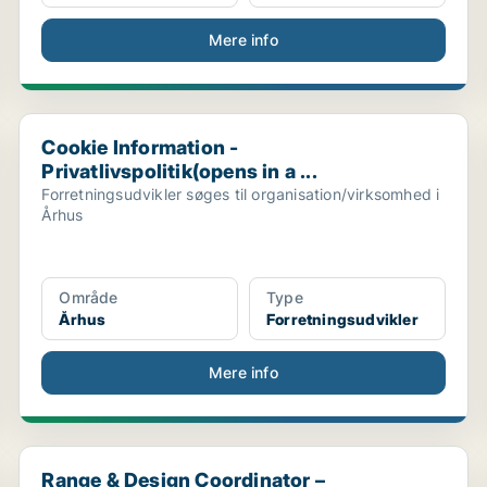
Mere info
Cookie Information - Privatlivspolitik(opens in a ...
Cookie Information -
Privatlivspolitik(opens in a ...
Forretningsudvikler søges til organisation/virksomhed i
Århus
Område
Type
Århus
Forretningsudvikler
Mere info
Range & Design Coordinator – HOMEWARE, HOMETEXTI
Range & Design Coordinator –