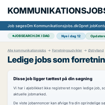
KOMMUNIKATIONSJOB
Job søges
Om Kommunikationsjobs.dk
Opret job
Kont
JOBSEARCH.DK I DAG
Nye i dag
12
Opdater
Alle kommunikationsjobs
Forretningsudvikler
Østjylland
Ledige jobs som forretnin
Disse job ligger tættest på din søgning
Vi har i øjeblikket ikke registreret nogen ledige job,
aktuelle jobmarked.
De viste jobannoncer kan afvige fra din oprindelige s