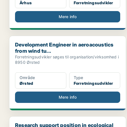
Århus
Forretningsudvikler
Mere info
Development Engineer in aeroacoustics from wind tu.
Development Engineer in aeroacoustics
from wind tu...
Forretningsudvikler søges til organisation/virksomhed i
8950 Ørsted
Område
Type
Ørsted
Forretningsudvikler
Mere info
Research support position in ecological data scien...
Research support position in ecological