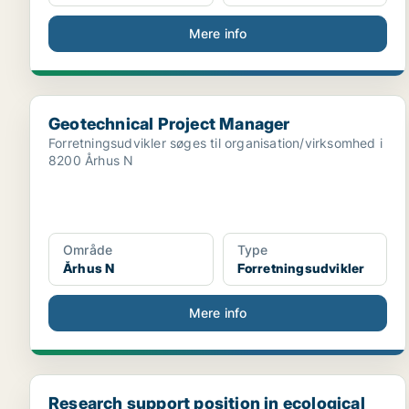
Mere info
Geotechnical Project Manager
Geotechnical Project Manager
Forretningsudvikler søges til organisation/virksomhed i
8200 Århus N
Område
Type
Århus N
Forretningsudvikler
Mere info
Research support position in ecological data scien...
Research support position in ecological