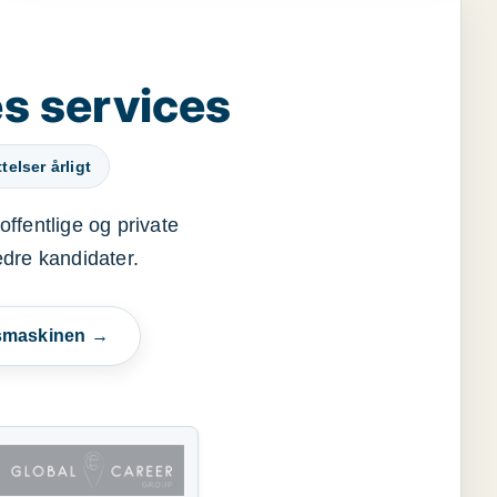
s services
elser årligt
offentlige og private
edre kandidater.
esmaskinen →