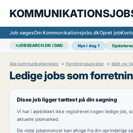
KOMMUNIKATIONSJOB
Job søges
Om Kommunikationsjobs.dk
Opret job
Kont
JOBSEARCH.DK I DAG
Nye i dag
1
Opdatere
Alle kommunikationsjobs
Forretningsudvikler
Midt-og Ve
Ledige jobs som forretnin
Disse job ligger tættest på din søgning
Vi har i øjeblikket ikke registreret nogen ledige job,
aktuelle jobmarked.
De viste jobannoncer kan afvige fra din oprindelige s