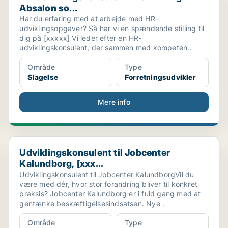
Absalon so...
Har du erfaring med at arbejde med HR-
udviklingsopgaver? Så har vi en spændende stilling til
dig på [xxxxx] Vi leder efter en HR-
udviklingskonsulent, der sammen med kompeten..
Område
Type
Slagelse
Forretningsudvikler
Mere info
Udviklingskonsulent til Jobcenter Kalundborg, [xxx...
Udviklingskonsulent til Jobcenter
Kalundborg, [xxx...
Udviklingskonsulent til Jobcenter KalundborgVil du
være med dér, hvor stor forandring bliver til konkret
praksis? Jobcenter Kalundborg er i fuld gang med at
gentænke beskæftigelsesindsatsen. Nye .
Område
Type