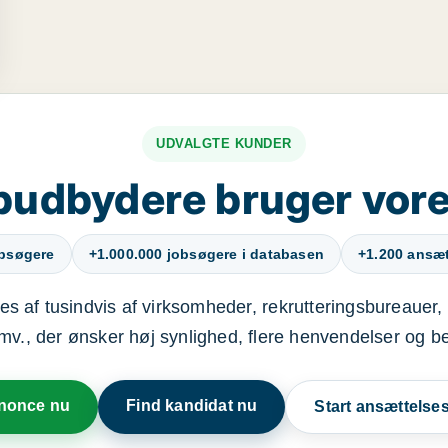
UDVALGTE KUNDER
budbydere bruger vore
obsøgere
+1.000.000 jobsøgere i databasen
+1.200 ansætt
s af tusindvis af virksomheder, rekrutteringsbureauer, 
mv., der ønsker høj synlighed, flere henvendelser og b
nnonce nu
Find kandidat nu
Start ansættels