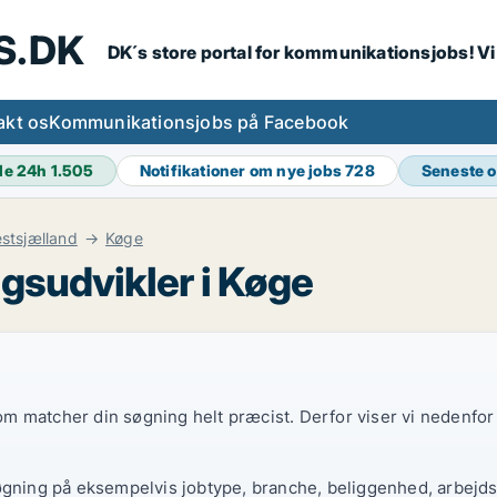
S.DK
DK´s store portal for kommunikationsjobs! V
akt os
Kommunikationsjobs på Facebook
de 24h
1.505
Notifikationer om nye jobs
728
Seneste 
stsjælland
Køge
gsudvikler i Køge
 som matcher din søgning helt præcist. Derfor viser vi nedenfo
øgning på eksempelvis jobtype, branche, beliggenhed, arbejdst