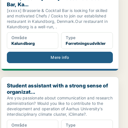
Bar, Ka...
[xxxxx] Brasserie & Cocktail Bar is looking for skilled
and motivated Chefs / Cooks to join our established
restaurant in Kalundborg, Denmark.Our restaurant in
Kalundborg is a well-run, .
Område
Type
Kalundborg
Forretningsudvikler
Mere info
Student assistant with a strong sense of organizat...
Student assistant with a strong sense of
organizat...
Are you passionate about communication and research
administration? Would you like to contribute to the
development and operation of Aarhus University's
interdisciplinary climate cluster, iClimate?.
Område
Type