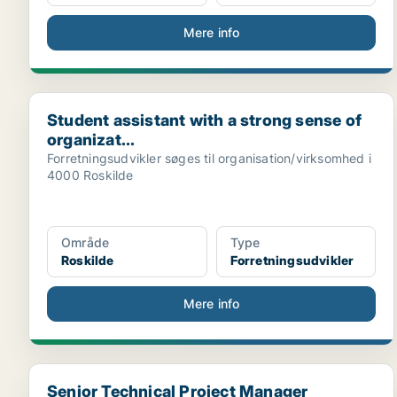
Mere info
Student assistant with a strong sense of organizat...
Student assistant with a strong sense of
organizat...
Forretningsudvikler søges til organisation/virksomhed i
4000 Roskilde
Område
Type
Roskilde
Forretningsudvikler
Mere info
Senior Technical Project Manager
Senior Technical Project Manager