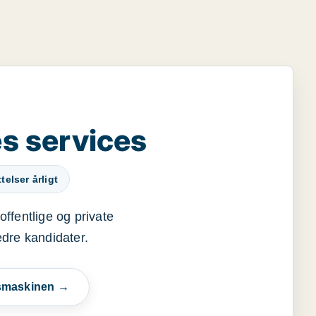
s services
elser årligt
offentlige og private
edre kandidater.
esmaskinen →