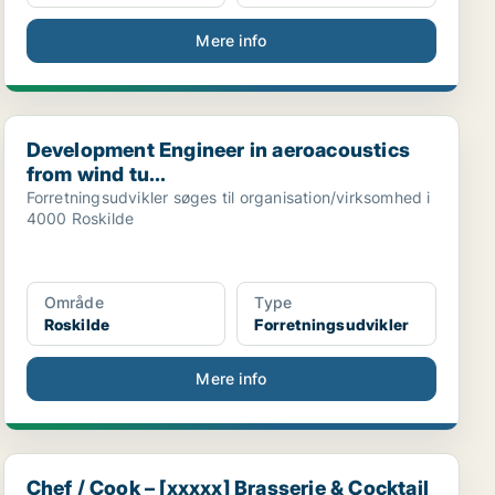
Mere info
Development Engineer in aeroacoustics from wind tu...
Development Engineer in aeroacoustics
from wind tu...
Forretningsudvikler søges til organisation/virksomhed i
4000 Roskilde
Område
Type
Roskilde
Forretningsudvikler
Mere info
Chef / Cook – [xxxxx] Brasserie & Cocktail Bar, Ka...
Chef / Cook – [xxxxx] Brasserie & Cocktail