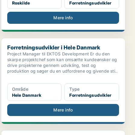
Roskilde
Forretningsudvikler
Mere info
Forretningsudvikler i Hele Danmark
Forretningsudvikler i Hele Danmark
Project Manager til EKTOS Development Er du den
skarpe projektchef som kan omsætte kundeønsker og
drive projekterne gennem udvikling, test og
produktion og søger du en udfordrene og givende sti..
Område
Type
Hele Danmark
Forretningsudvikler
Mere info
Udviklingskonsulent til Ledelsessekretariatet i Su...