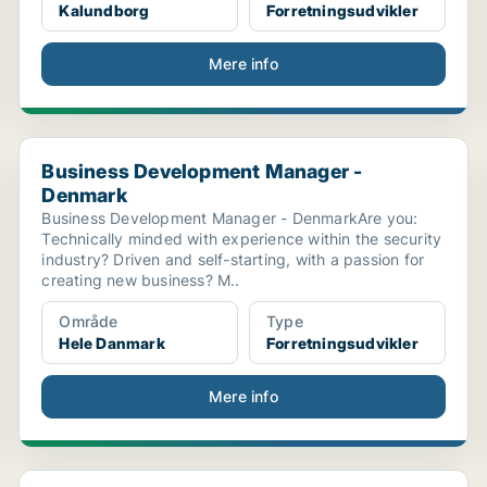
Kalundborg
Forretningsudvikler
Mere info
.
Business Development Manager - Denmark
Business Development Manager -
Denmark
Business Development Manager - DenmarkAre you:
Technically minded with experience within the security
industry? Driven and self-starting, with a passion for
creating new business? M..
Område
Type
Hele Danmark
Forretningsudvikler
Mere info
NPI Coordinator – Production Engineering