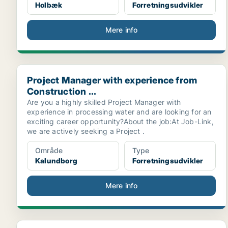
Holbæk
Forretningsudvikler
Mere info
Project Manager with experience from Construction ..
Project Manager with experience from
Construction ...
Are you a highly skilled Project Manager with
experience in processing water and are looking for an
exciting career opportunity?About the job:At Job-Link,
we are actively seeking a Project .
Område
Type
Kalundborg
Forretningsudvikler
Mere info
Group Sustainability Manager