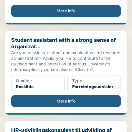
Mere info
Student assistant with a strong sense of organizat...
Student assistant with a strong sense of
organizat...
Are you passionate about communication and research
administration? Would you like to contribute to the
development and operation of Aarhus University's
interdisciplinary climate cluster, iClimate?.
Område
Type
Roskilde
Forretningsudvikler
Mere info
HR-udviklingskonsulent til udvikling af Absalon so...
HR-udviklingskonsulent til udvikling af