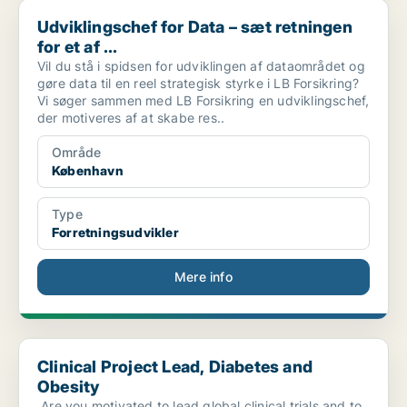
Udviklingschef for Data – sæt retningen for et af ...
Udviklingschef for Data – sæt retningen
for et af ...
Vil du stå i spidsen for udviklingen af dataområdet og
gøre data til en reel strategisk styrke i LB Forsikring?
Vi søger sammen med LB Forsikring en udviklingschef,
der motiveres af at skabe res..
Område
København
Type
Forretningsudvikler
Mere info
Clinical Project Lead, Diabetes and Obesity
Clinical Project Lead, Diabetes and
Obesity
.Are you motivated to lead global clinical trials and to