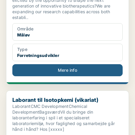
excited by the opportunity to shape the next
generation of innovative biotherapeutics?We are
expanding our research capabilities across both
establi..
Område
Måløv
Type
Forretningsudvikler
Mere info
Laborant til Isotopkemi (vikariat)
Laborant til Isotopkemi (vikariat)
LaborantCMC DevelopmentChemical
DevelopmentBagsværdVil du bringe din
laboranterfaring i spil i et specialiseret
laboratoriemiljø, hvor faglighed og samarbejde går
hånd i hånd? Hos [xxxxx]