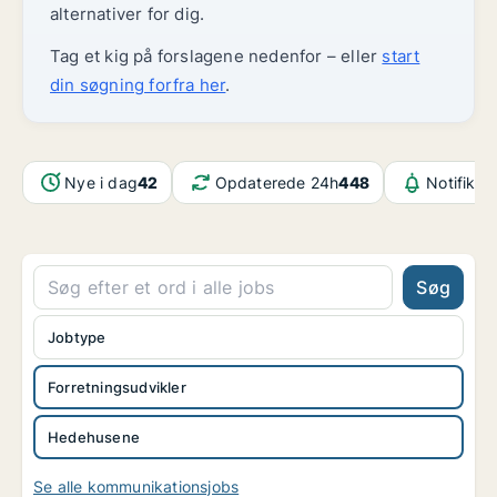
alternativer for dig.
Tag et kig på forslagene nedenfor – eller
start
din søgning forfra her
.
Nye i dag
42
Opdaterede 24h
448
Notifikat
Søg
Jobtype
Forretningsudvikler
Hedehusene
Se alle kommunikationsjobs