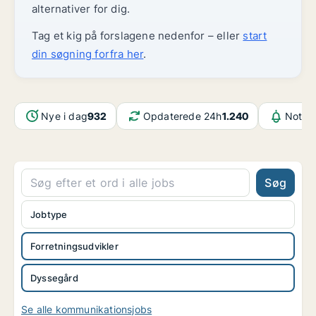
alternativer for dig.
Tag et kig på forslagene nedenfor – eller
start
din søgning forfra her
.
Nye i dag
932
Opdaterede 24h
1.240
Notifi
Søg
Jobtype
Forretningsudvikler
Dyssegård
Se alle kommunikationsjobs