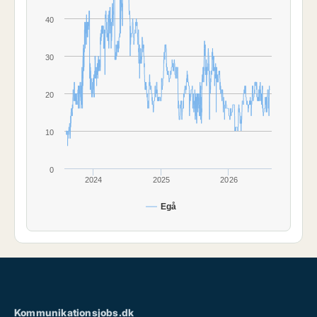
40
30
20
10
0
2024
2025
2026
Egå
Kommunikationsjobs.dk