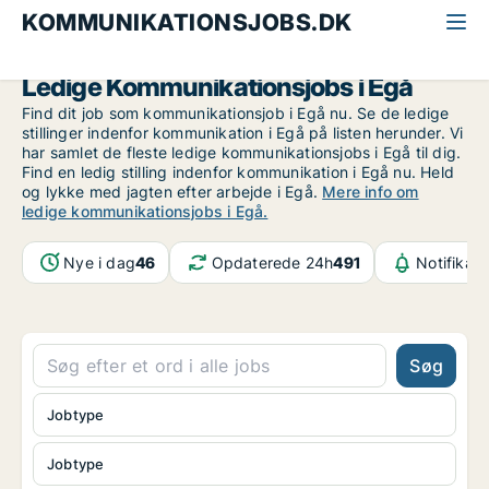
KOMMUNIKATIONSJOBS.DK
Alle kommunikationsjobs
Århus
Egå
Ledige Kommunikationsjobs i Egå
Find dit job som kommunikationsjob i Egå nu. Se de ledige
stillinger indenfor kommunikation i Egå på listen herunder. Vi
har samlet de fleste ledige kommunikationsjobs i Egå til dig.
Find en ledig stilling indenfor kommunikation i Egå nu. Held
og lykke med jagten efter arbejde i Egå.
Mere info om
ledige kommunikationsjobs i Egå.
Nye i dag
46
Opdaterede 24h
491
Notifikat
Søg
Jobtype
Jobtype