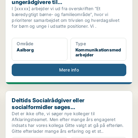
ungerådgivere til...
I [xxxxx] arbejder vi ud fra overskriften ”Et
bæredygtigt børne- og familieområde”, hvor vi
prioriterer samarbejdet om trivslen og hverdagslivet
for børn og unge i udsatte positioner. Vi .
Område
Type
Aalborg
Kommunikationsmed
arbejder
Mere info
Deltids Socialrådgiver eller socialformidler søges...
Deltids Socialrådgiver eller
socialformidler søges...
Det er ikke ofte, vi søger nye kolleger til
Afklaringsteamet. Men efter mange års engageret
indsats har vores kollega Gitte valgt at gå på efterløn.
Gitte efterlader mange års erfaring og et st..