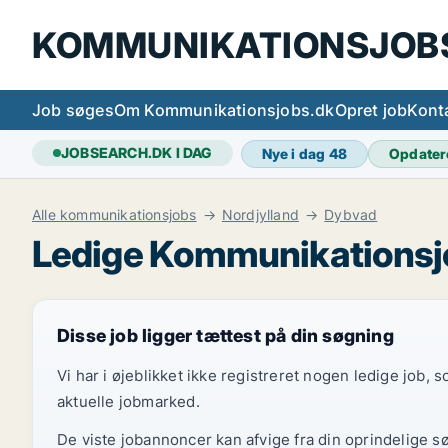
KOMMUNIKATIONSJOB
Job søges
Om Kommunikationsjobs.dk
Opret job
Kont
JOBSEARCH.DK I DAG
Nye i dag
48
Opdater
Alle kommunikationsjobs
Nordjylland
Dybvad
Ledige Kommunikationsj
Disse job ligger tættest på din søgning
Vi har i øjeblikket ikke registreret nogen ledige job,
aktuelle jobmarked.
De viste jobannoncer kan afvige fra din oprindelige s