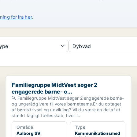
ning forfra her
.
type
Dybvad
Familiegruppe MidtVest søger 2 engagerede børne- o..
Familiegruppe MidtVest søger 2
engagerede børne- o...
🔍 Familiegruppe MidtVest søger 2 engagerede børne-
og ungerådgivere til vores børneteams.Er du optaget
af børns trivsel og udvikling? Vil du være en del af et
stærkt fagligt fællesskab, hvor r..
Område
Type
Aalborg SV
Kommunikationsmed