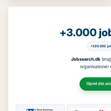
+3.000 jo
+100.000 j
Jobsearch.dk
bruge
organisationer 
Opret din a