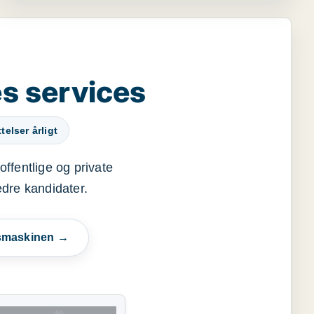
s services
elser årligt
offentlige og private
edre kandidater.
esmaskinen →