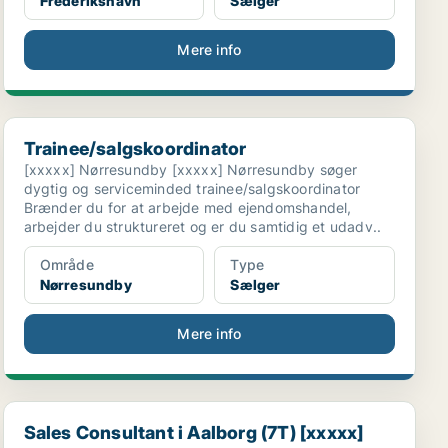
Frederikshavn
Sælger
Mere info
Trainee/salgskoordinator
Trainee/salgskoordinator
[xxxxx] Nørresundby [xxxxx] Nørresundby søger
dygtig og serviceminded trainee/salgskoordinator
Brænder du for at arbejde med ejendomshandel,
arbejder du struktureret og er du samtidig et udadv..
Område
Type
Nørresundby
Sælger
Mere info
Sales Consultant i Aalborg (7T) [xxxxx]
Sales Consultant i Aalborg (7T) [xxxxx]