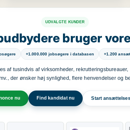
UDVALGTE KUNDER
budbydere bruger vore
obsøgere
+1.000.000 jobsøgere i databasen
+1.200 ansætt
s af tusindvis af virksomheder, rekrutteringsbureauer, 
mv., der ønsker høj synlighed, flere henvendelser og b
nnonce nu
Find kandidat nu
Start ansættels