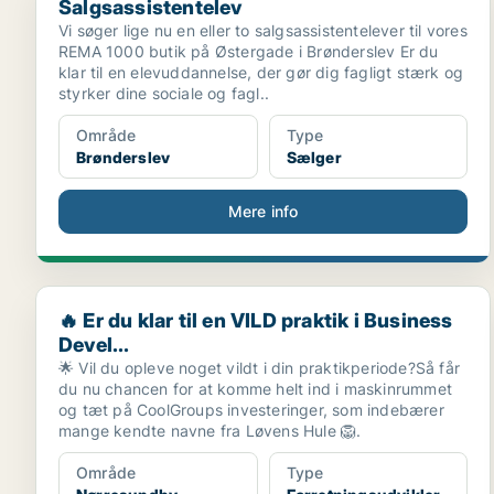
Salgsassistentelev
Vi søger lige nu en eller to salgsassistentelever til vores
REMA 1000 butik på Østergade i Brønderslev Er du
klar til en elevuddannelse, der gør dig fagligt stærk og
styrker dine sociale og fagl..
Område
Type
Brønderslev
Sælger
Mere info
🔥 Er du klar til en VILD praktik i Business Devel...
🔥 Er du klar til en VILD praktik i Business
Devel...
🌟 Vil du opleve noget vildt i din praktikperiode?Så får
du nu chancen for at komme helt ind i maskinrummet
og tæt på CoolGroups investeringer, som indebærer
mange kendte navne fra Løvens Hule 🦁.
Område
Type