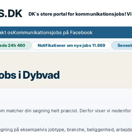
S.DK
DK´s store portal for kommunikationsjobs! V
akt os
Kommunikationsjobs på Facebook
ede 24h
460
Notifikationer om nye jobs
11.869
Senest
obs i Dybvad
 som matcher din søgning helt præcist. Derfor viser vi nedenfo
øgning på eksempelvis jobtype, branche, beliggenhed, arbejdst