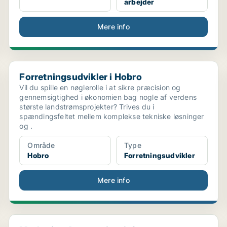
arbejder
Mere info
Forretningsudvikler i Hobro
Forretningsudvikler i Hobro
Vil du spille en nøglerolle i at sikre præcision og
gennemsigtighed i økonomien bag nogle af verdens
største landstrømsprojekter? Trives du i
spændingsfeltet mellem komplekse tekniske løsninger
og .
Område
Type
Hobro
Forretningsudvikler
Mere info
Marketing Automation & Content-koordinator