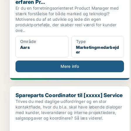
erfaren Pr...
Er du en forretningsorienteret Product Manager med
stærk forståelse for både marked og teknologi?
Motiveres du af at udvikle og lede din egen
produktportefølje, der skaber reel værdi for kunder
ove..
Område
Type
Aars
Marketingmedarbejd
er
Mere info
Spareparts Coordinator til [xxxxx] Service
Spareparts Coordinator til [xxxxx] Service
Trives du med daglige udfordringer og en stor
kontaktflade, hvor du bl.a. skal have løbende dialoger
med kunder, leverandører og interne projektledere,
salgsopgaver og koordinere? Så læs videre!.