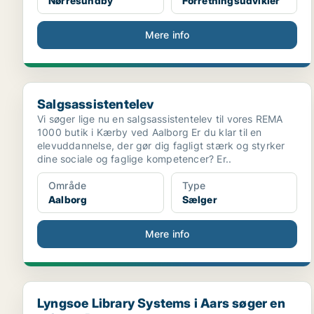
Nørresundby
Forretningsudvikler
Mere info
Salgsassistentelev
Salgsassistentelev
Vi søger lige nu en salgsassistentelev til vores REMA
1000 butik i Kærby ved Aalborg Er du klar til en
elevuddannelse, der gør dig fagligt stærk og styrker
dine sociale og faglige kompetencer? Er..
Område
Type
Aalborg
Sælger
Mere info
Lyngsoe Library Systems i Aars søger en erfaren Pr...
Lyngsoe Library Systems i Aars søger en