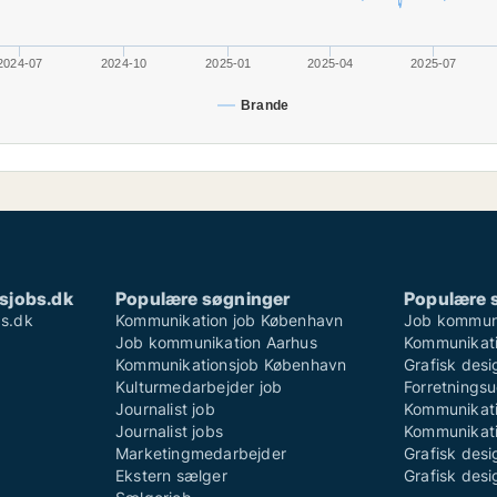
2024-07
2024-10
2025-01
2025-04
2025-07
Brande
sjobs.dk
Populære søgninger
Populære 
s.dk
Kommunikation job København
Job kommun
Job kommunikation Aarhus
Kommunikati
Kommunikationsjob København
Grafisk des
Kulturmedarbejder job
Forretningsu
Journalist job
Kommunikati
Journalist jobs
Kommunikati
Marketingmedarbejder
Grafisk desi
Ekstern sælger
Grafisk desi