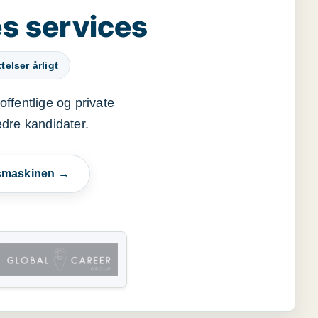
s services
elser årligt
offentlige og private
edre kandidater.
esmaskinen →