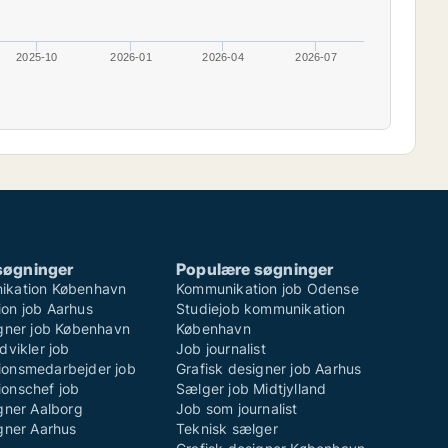
2025-10
2026-01
2026-04
2026-07
søgninger
Populære søgninger
ikation København
Kommunikation job Odense
on job Aarhus
Studiejob kommunikation
igner job København
København
dvikler job
Job journalist
onsmedarbejder job
Grafisk designer job Aarhus
onschef job
Sælger job Midtjylland
gner Aalborg
Job som journalist
gner Aarhus
Teknisk sælger