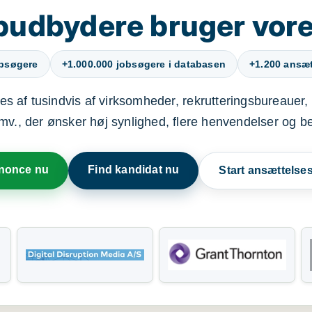
budbydere bruger vore
obsøgere
+1.000.000 jobsøgere i databasen
+1.200 ansætt
s af tusindvis af virksomheder, rekrutteringsbureauer, 
mv., der ønsker høj synlighed, flere henvendelser og b
nnonce nu
Find kandidat nu
Start ansættels