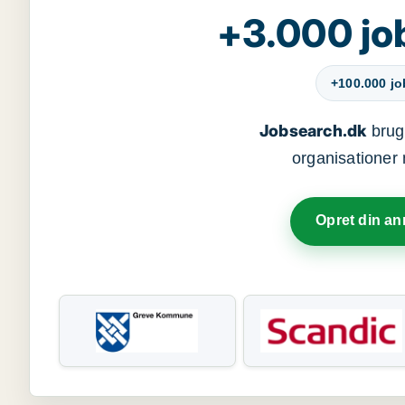
+3.000 jo
+100.000 j
Jobsearch.dk
bruge
organisationer 
Opret din a