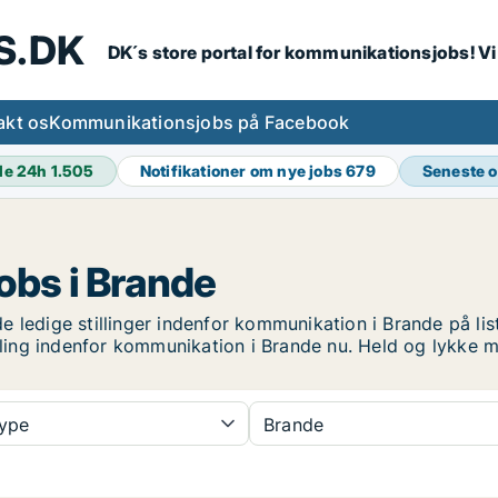
S.DK
DK´s store portal for kommunikationsjobs! V
akt os
Kommunikationsjobs på Facebook
de 24h
1.505
Notifikationer om nye jobs
679
Seneste 
bs i Brande
 ledige stillinger indenfor kommunikation i Brande på list
illing indenfor kommunikation i Brande nu. Held og lykke 
type
Brande