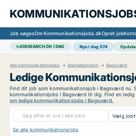
KOMMUNIKATIONSJOB
Job søges
Om Kommunikationsjobs.dk
Opret job
Kont
JOBSEARCH.DK I DAG
Nye i dag
574
Opdate
Alle kommunikationsjobs
Storkøbenhavn
Bagsværd
Ledige Kommunikationsj
Find dit job som kommunikationsjob i Bagsværd nu. Se
kommunikationsjobs i Bagsværd til dig. Find en ledig
om ledige kommunikationsjobs i Bagsværd.
Vælg job
Se alle kommunikationsjobs