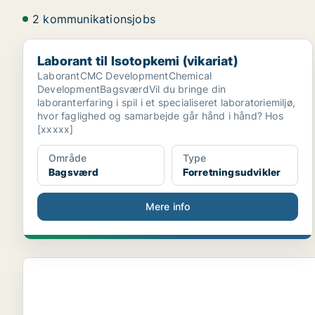
2 kommunikationsjobs
Laborant til Isotopkemi (vikariat)
Laborant til Isotopkemi (vikariat)
LaborantCMC DevelopmentChemical
DevelopmentBagsværdVil du bringe din
laboranterfaring i spil i et specialiseret laboratoriemiljø,
hvor faglighed og samarbejde går hånd i hånd? Hos
[xxxxx]
Område
Type
Bagsværd
Forretningsudvikler
Mere info