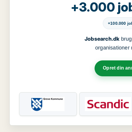
+3.000 jo
+100.000 j
Jobsearch.dk
bruge
organisationer 
Opret din a