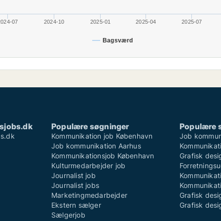
2024-07
2024-10
2025-01
2025-04
2025-07
Bagsværd
sjobs.dk
Populære søgninger
Populære 
s.dk
Kommunikation job København
Job kommun
Job kommunikation Aarhus
Kommunikati
Kommunikationsjob København
Grafisk des
Kulturmedarbejder job
Forretningsu
Journalist job
Kommunikati
Journalist jobs
Kommunikati
Marketingmedarbejder
Grafisk desi
Ekstern sælger
Grafisk desi
Sælgerjob