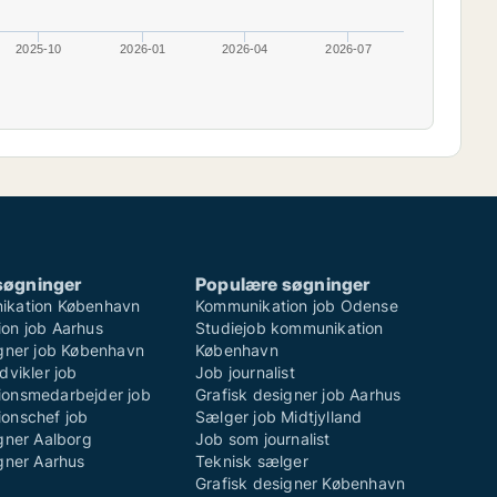
2025-10
2026-01
2026-04
2026-07
søgninger
Populære søgninger
ikation København
Kommunikation job Odense
on job Aarhus
Studiejob kommunikation
igner job København
København
dvikler job
Job journalist
onsmedarbejder job
Grafisk designer job Aarhus
onschef job
Sælger job Midtjylland
gner Aalborg
Job som journalist
gner Aarhus
Teknisk sælger
Grafisk designer København