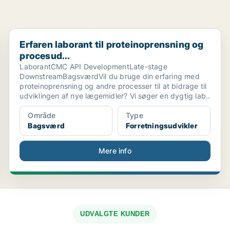
Erfaren laborant til proteinoprensning og procesud...
Erfaren laborant til proteinoprensning og
procesud...
LaborantCMC API DevelopmentLate-stage
DownstreamBagsværdVil du bruge din erfaring med
proteinoprensning og andre processer til at bidrage til
udviklingen af nye lægemidler? Vi søger en dygtig lab..
Område
Type
Bagsværd
Forretningsudvikler
Mere info
UDVALGTE KUNDER