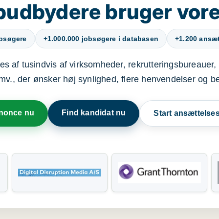
budbydere bruger vore
obsøgere
+1.000.000 jobsøgere i databasen
+1.200 ansætt
s af tusindvis af virksomheder, rekrutteringsbureauer, 
mv., der ønsker høj synlighed, flere henvendelser og b
nnonce nu
Find kandidat nu
Start ansættels