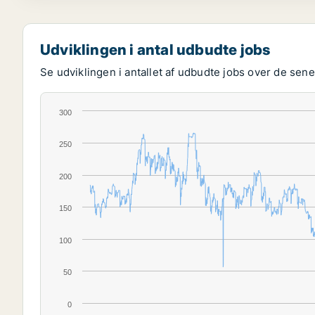
Udviklingen i antal udbudte jobs
Se udviklingen i antallet af udbudte jobs over de senes
300
250
200
150
100
50
0