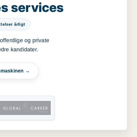
s services
elser årligt
offentlige og private
edre kandidater.
esmaskinen →