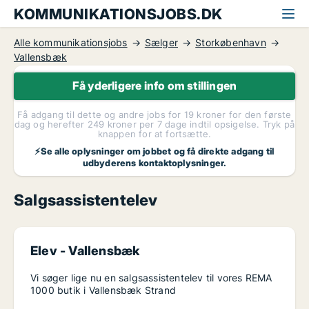
KOMMUNIKATIONSJOBS.DK
Alle kommunikationsjobs
Sælger
Storkøbenhavn
Vallensbæk
Få yderligere info om stillingen
Få adgang til dette og andre jobs for 19 kroner for den første
dag og herefter 249 kroner per 7 dage indtil opsigelse. Tryk på
knappen for at fortsætte.
⚡Se alle oplysninger om jobbet og få direkte adgang til
udbyderens kontaktoplysninger.
Salgsassistentelev
Elev -
Vallensbæk
Vi søger lige nu en salgsassistentelev til vores REMA
1000 butik i Vallensbæk Strand