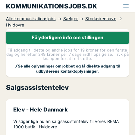
KOMMUNIKATIONSJOBS.DK
Alle kommunikationsjobs
Sælger
Storkøbenhavn
Hvidovre
Få yderligere info om stillingen
Få adgang til dette og andre jobs for 19 kroner for den første
dag og herefter 249 kroner per 7 dage indtil opsigelse. Tryk på
knappen for at fortsætte.
⚡Se alle oplysninger om jobbet og få direkte adgang til
udbyderens kontaktoplysninger.
Salgsassistentelev
Elev - Hele Danmark
Vi søger lige nu en salgsassistentelev til vores REMA
1000 butik i Hvidovre